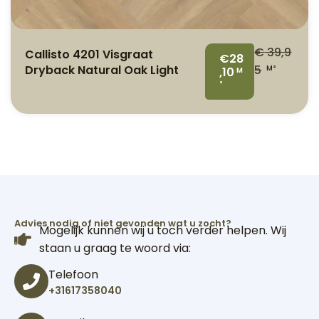
€
39,9
Callisto 4201 Visgraat
€28
Dryback Natural Oak Light
5
M²
,10
M
²
Advies nodig of niet gevonden wat u zocht?
Mogelijk kunnen wij u toch verder helpen. Wij
staan u graag te woord via:
Telefoon
+31617358040