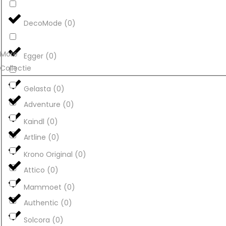
DecoMode
(
0
)
More
Egger
(
0
)
Collectie
Gelasta
(
0
)
Adventure
(
0
)
Kaindl
(
0
)
Artline
(
0
)
Krono Original
(
0
)
Attico
(
0
)
Mammoet
(
0
)
Authentic
(
0
)
Solcora
(
0
)