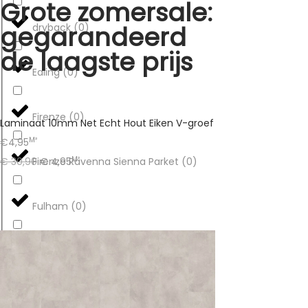
Grote zomersale:
gegarandeerd
dryback
(
0
)
de laagste prijs
Ealing
(
0
)
Firenze
(
0
)
Laminaat 10mm Net Echt Hout Eiken V-groef
M²
€4,95
M²
Firenze Ravenna Sienna Parket
(
0
)
€
30,90
€
4,95
Fulham
(
0
)
Gramercy
(
0
)
Gramercy Park
(
0
)