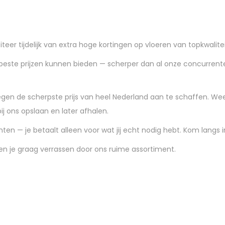
er tijdelijk van extra hoge kortingen op vloeren van topkwalitei
 beste prijzen kunnen bieden — scherper dan al onze concurrenten
en de scherpste prijs van heel Nederland aan te schaffen. Wees
 bij ons opslaan en later afhalen.
ten — je betaalt alleen voor wat jij echt nodig hebt. Kom langs 
en je graag verrassen door ons ruime assortiment.