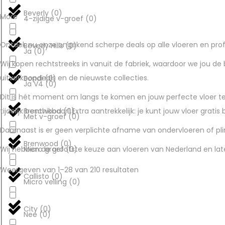
Beverly
(
0
)
More
4-zijdige v-groef
(
0
)
Ontdek nu onze ongekend scherpe deals op alle vloeren en profite
Beverly Hills
(
0
)
Ja
(
0
)
Wij kopen rechtstreeks in vanuit de fabriek, waardoor we jou de
uitverkoopdeals en de nieuwste collecties.
Bondi
(
0
)
Ja V4
(
0
)
Dit is hét moment om langs te komen en jouw perfecte vloer teg
Brentwood
(
0
)
tijdelijk beschikbaar! Extra aantrekkelijk: je kunt jouw vloer gratis
Met v-groef
(
0
)
Daarnaast is er geen verplichte afname van ondervloeren of plin
Brenwood
(
0
)
Micro groef
(
0
)
Wij hebben de grootste keuze aan vloeren van Nederland en lat
Weergeven van
1
–
28
van 210 resultaten
Callisto
(
0
)
Micro velling
(
0
)
City
(
0
)
Nee
(
0
)