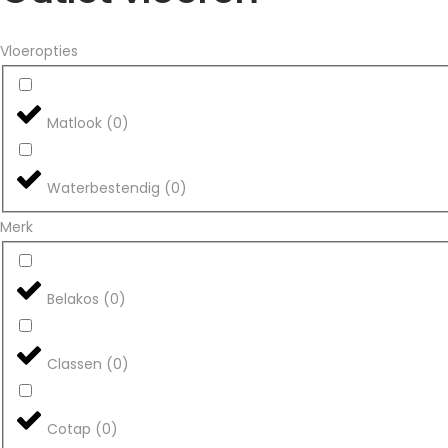
Vloeropties
Matlook
(
0
)
Waterbestendig
(
0
)
Merk
Belakos
(
0
)
Classen
(
0
)
Cotap
(
0
)