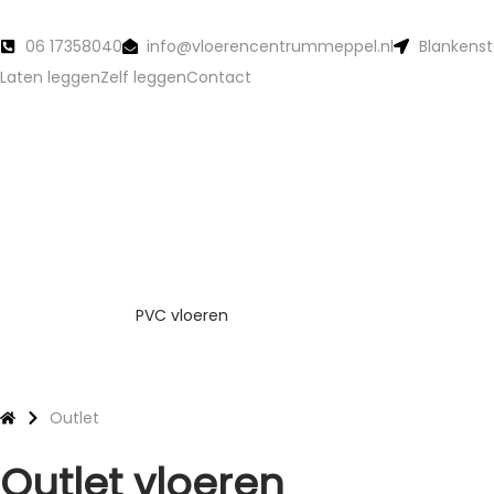
06 17358040
info@vloerencentrummeppel.nl
Blankenst
Laten leggen
Zelf leggen
Contact
PVC vloeren
Outlet
Outlet vloeren