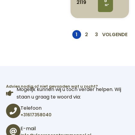
5
2119
M²
1
2
3
VOLGENDE
Advies nodig of niet gevonden wat u zocht?
Mogelijk kunnen wij u toch verder helpen. Wij
staan u graag te woord via:
Telefoon
+31617358040
E-mail