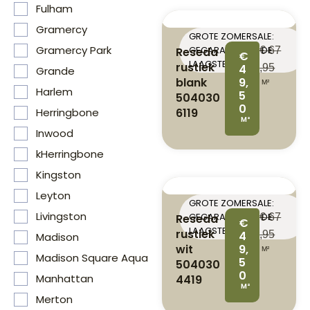
Fulham
Gramercy
GROTE ZOMERSALE:
Gramercy Park
GEGARANDEERD DE
Reseda
€
67
€
LAAGSTE PRIJS
rustiek
4
,95
Grande
blank
9,
M²
Harlem
5
504030
0
6119
Herringbone
M²
Inwood
kHerringbone
Kingston
Leyton
GROTE ZOMERSALE:
Livingston
GEGARANDEERD DE
Reseda
€
67
€
LAAGSTE PRIJS
rustiek
4
,95
Madison
wit
9,
M²
Madison Square Aqua
5
504030
0
Manhattan
4419
M²
Merton