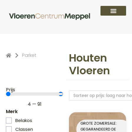
PVC vloeren
Laminaat vloeren
Parket vloeren
Overige
Houten
Parket
Vloeren
Prijs
4
—
91
Merk
Belakos
GROTE ZOMERSALE:
Classen
GEGARANDEERD DE