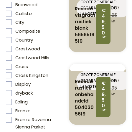
GROTE ZOMERSALE:
Brenwood
GEGARANDEERD DE
Reseda
€
67
€
Callisto
LAAGSTE PRIJS
visgraat
4
,95
rustiek
9,
City
M²
5
blank
Composite
0
5656519
M²
Country
519
Crestwood
Crestwood Hills
Cross
GROTE ZOMERSALE:
Cross Kingston
GEGARANDEERD DE
Reseda
€
67
€
Display
LAAGSTE PRIJS
rustiek
4
,95
dryback
onbeha
9,
M²
5
ndeld
Ealing
0
504030
Firenze
M²
5619
Firenze Ravenna
Sienna Parket