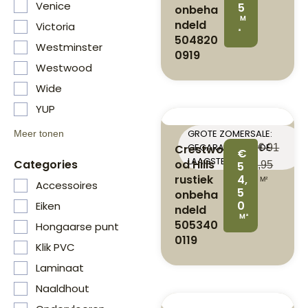
Venice
5
onbeha
M
ndeld
Victoria
²
504820
Westminster
0919
Westwood
Wide
YUP
GROTE ZOMERSALE:
Meer tonen
GEGARANDEERD DE
Crestwo
€
91
€
LAAGSTE PRIJS
od Hills
Categories
5
,95
rustiek
4,
M²
Accessoires
5
onbeha
0
Eiken
ndeld
M²
505340
Hongaarse punt
0119
Klik PVC
Laminaat
Naaldhout