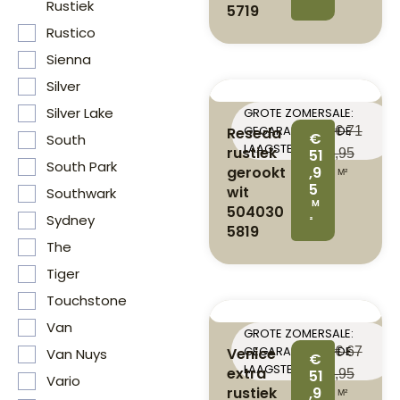
Rustiek
5719
Rustico
Sienna
Silver
Silver Lake
GROTE ZOMERSALE:
GEGARANDEERD DE
Reseda
€
71
€
South
LAAGSTE PRIJS
rustiek
51
,95
South Park
gerookt
,9
M²
5
wit
Southwark
M
504030
Sydney
²
5819
The
Tiger
Touchstone
Van
GROTE ZOMERSALE:
GEGARANDEERD DE
Venice
€
67
Van Nuys
€
LAAGSTE PRIJS
extra
51
,95
Vario
rustiek
,9
M²