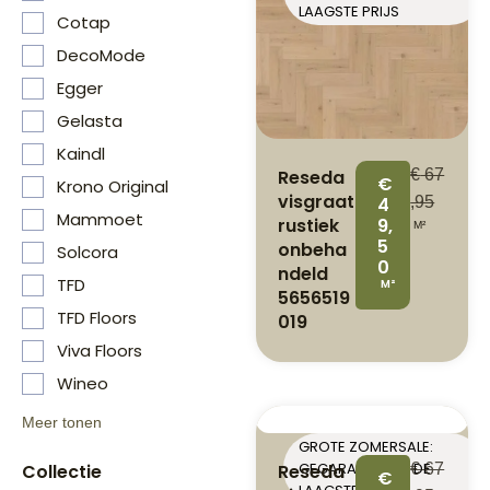
LAAGSTE PRIJS
Cotap
DecoMode
Egger
Gelasta
Kaindl
Reseda
€
67
€
Krono Original
visgraat
4
,95
Mammoet
rustiek
9,
M²
5
onbeha
Solcora
0
ndeld
TFD
M²
5656519
TFD Floors
019
Viva Floors
Wineo
Meer tonen
GROTE ZOMERSALE:
GEGARANDEERD DE
Reseda
€
67
Collectie
€