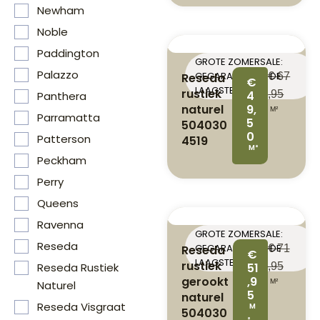
Newham
Noble
Paddington
GROTE ZOMERSALE:
Palazzo
GEGARANDEERD DE
Reseda
€
67
€
LAAGSTE PRIJS
rustiek
4
,95
Panthera
naturel
9,
M²
Parramatta
5
504030
0
Patterson
4519
M²
Peckham
Perry
Queens
Ravenna
GROTE ZOMERSALE:
Reseda
GEGARANDEERD DE
Reseda
€
71
€
LAAGSTE PRIJS
rustiek
51
,95
Reseda Rustiek
gerookt
,9
M²
Naturel
5
naturel
Reseda Visgraat
M
504030
²