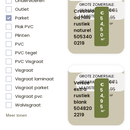
Ondervloeren
GROTE ZOMERSALE:
Outlet
GEGARANDEERD DE
Crestwo
€
91
€
LAAGSTE PRIJS
od Hills
Parket
5
,95
rustiek
4,
M²
Plak PVC
5
naturel
0
Plinten
505340
M²
0219
PVC
PVC tegel
PVC Visgraat
Visgraat
GROTE ZOMERSALE:
Visgraat laminaat
GEGARANDEERD DE
Venice
€
71
€
Visgraat parket
LAAGSTE PRIJS
extra
5
,95
rustiek
4,
Visgraat pvc
M²
9
blank
Walvisgraat
5
504820
M²
2219
Meer tonen