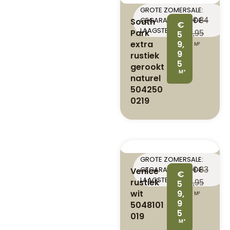
GROTE ZOMERSALE:
GEGARANDEERD DE
South
€
84
€
LAAGSTE PRIJS
Park
5
,95
extra
9,
M²
9
rustiek
5
gerookt
M²
naturel
504250
0219
GROTE ZOMERSALE:
GEGARANDEERD DE
Venice
€
83
€
LAAGSTE PRIJS
rustiek
5
,95
wit
9,
M²
9
5048101
5
019
M²