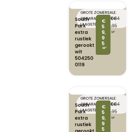
GROTE ZOMERSALE:
GEGARANDEERD DE
South
€
84
€
LAAGSTE PRIJS
Park
5
,95
extra
9,
M²
9
rustiek
5
gerookt
M²
wit
504250
0119
GROTE ZOMERSALE:
GEGARANDEERD DE
South
€
84
€
LAAGSTE PRIJS
Park
5
,95
extra
9,
M²
9
rustiek
5
gerookt