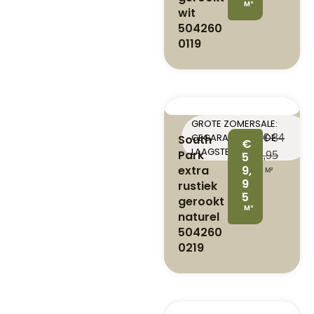
M²
wit
504260
0119
GROTE ZOMERSALE:
GEGARANDEERD DE
South
€
84
€
LAAGSTE PRIJS
Park
5
,95
extra
9,
M²
9
rustiek
5
gerookt
M²
naturel
504260
0219