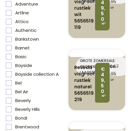
LAAGSTE PRIJS
visgraat
4
,95
Adventure
rustiek
9,
M²
Artline
5
wit
0
5656519
Attico
M²
119
Authentic
Bankstown
Barnet
Basic
GROTE ZOMERSALE:
Bayside
GEGARANDEERD DE
Reseda
€
67
€
LAAGSTE PRIJS
visgraat
Bayside collection A
4
,95
rustiek
9,
M²
Bel
5
naturel
0
Bel Air
5656519
M²
219
Beverly
Beverly Hills
Bondi
Brentwood