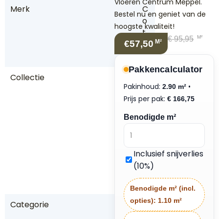
Vloeren Centrum Meppel.
Merk
C
Bestel nu en geniet van de
o
hoogste kwaliteit!
t
M²
€
95,95
M²
€57,50
a
p
Pakkencalculator
Collectie
C
Pakinhoud:
•
2.90 m²
r
Prijs per pak:
€
166,75
e
st
Benodigde m²
w
o
o
Inclusief snijverlies
d
(10%)
Hi
lls
Benodigde m² (incl.
opties):
1.10 m²
Categorie
p
a