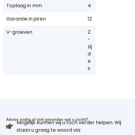
Toplaag in mm
4
Garantie in jaren
12
V-groeven
2
-
zij
d
e
s
Advies nodig of niet gevonden wat u zocht?
Mogelijk kunnen wij u toch verder helpen. Wij
staan u graag te woord via: