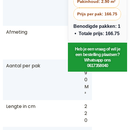
Pakinhoud:
2.90 m²
rk
e
Prijs per pak:
166.75
t
Benodigde pakken: 1
Afmeting
2,
• Totale prijs: 166.75
9
0
Heb je een vraag of wil je
4
een bestelling plaatsen?
Whatsapp ons
Aantal per pak
2,
0617358040
9
0
M
²
Lengte in cm
2
2
0