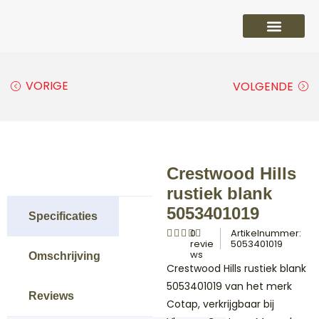
PVC vloeren
Laminaat vloeren
Parket vloeren
Overige
VORIGE
VOLGENDE
Crestwood Hills
rustiek blank
5053401019
Specificaties
0
Artikelnummer:
revie
5053401019
ws
Omschrijving
Crestwood Hills rustiek blank
5053401019 van het merk
Reviews
Cotap, verkrijgbaar bij