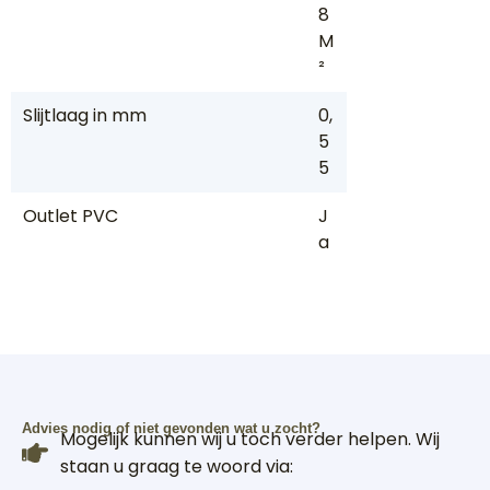
8
M
²
Slijtlaag in mm
0,
5
5
Outlet PVC
J
a
Advies nodig of niet gevonden wat u zocht?
Mogelijk kunnen wij u toch verder helpen. Wij
staan u graag te woord via: