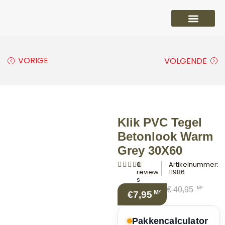
PVC vloeren
Laminaat vloeren
Parket vloeren
Overige
VORIGE
VOLGENDE
Klik PVC Tegel
Betonlook Warm
Grey 30X60
0
Artikelnummer:
review
11986
s
M²
€
40,95
M²
€7,95
Pakkencalculator