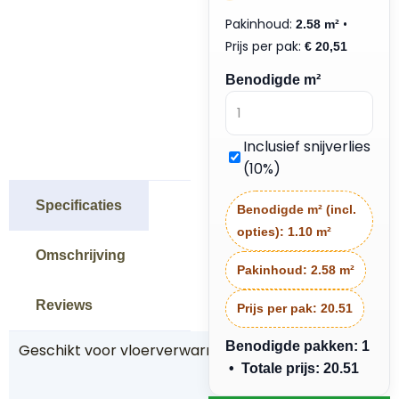
Pakinhoud:
•
2.58 m²
Prijs per pak:
€
20,51
Benodigde m²
Inclusief snijverlies
(10%)
Specificaties
Benodigde m² (incl.
opties):
1.10 m²
Omschrijving
Pakinhoud:
2.58 m²
Reviews
Prijs per pak:
20.51
Benodigde pakken: 1
Geschikt voor vloerverwarming
J
• Totale prijs: 20.51
a
W