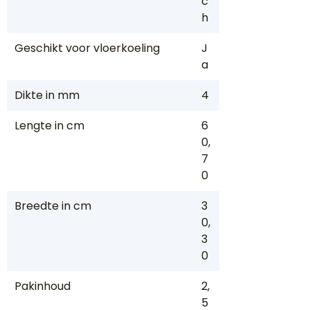
c
h
Geschikt voor vloerkoeling
J
a
Dikte in mm
4
Lengte in cm
6
0,
7
0
Breedte in cm
3
0,
3
0
Pakinhoud
2,
5