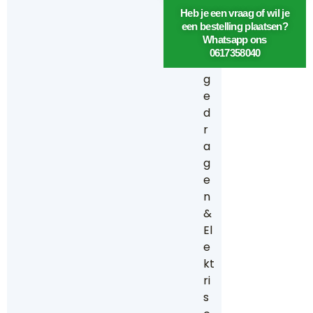
a
Heb je een vraag of wil je
een bestelling plaatsen?
t
Whatsapp ons
e
0617358040
r
g
e
d
r
a
g
e
n
&
El
e
kt
ri
s