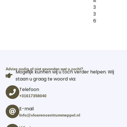
8
3
3
6
Advies nodig of niet gevonden wat u zocht?
Mogelijk kunnen wij u toch verder helpen. Wij
staan u graag te woord via:
Telefoon
+31617358040
E-mail
Info@vloerencentrummeppel.nl