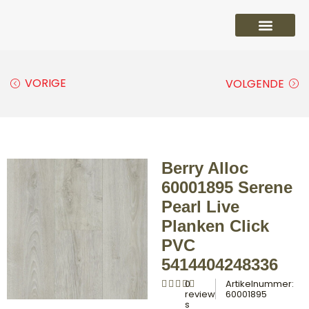
PVC vloeren
Laminaat vloeren
Parket vloeren
Overige
VORIGE
VOLGENDE
Berry Alloc
60001895 Serene
Pearl Live
Planken Click
PVC
5414404248336
0
Artikelnummer:
review
60001895
s