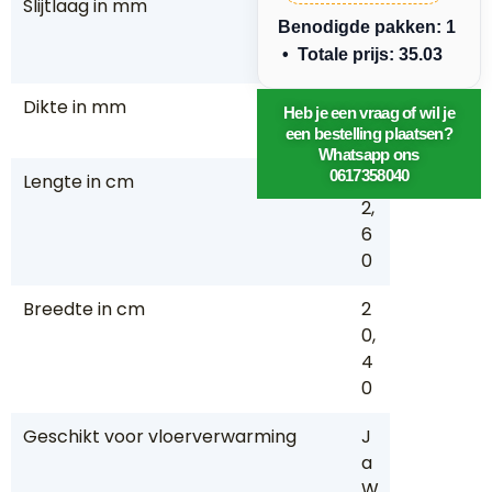
Slijtlaag in mm
0,
Benodigde pakken: 1
3
• Totale prijs: 35.03
0
Dikte in mm
3,
Heb je een vraag of wil je
8
een bestelling plaatsen?
Whatsapp ons
0617358040
Lengte in cm
13
2,
6
0
Breedte in cm
2
0,
4
0
Geschikt voor vloerverwarming
J
a
W