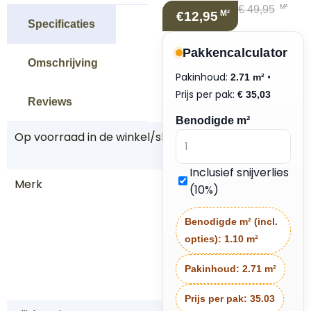
M²
€
49,95
M²
€12,95
Specificaties
Pakkencalculator
Omschrijving
Pakinhoud:
•
2.71 m²
Prijs per pak:
€
35,03
Reviews
Benodigde m²
Op voorraad in de winkel/showroom
J
a
Inclusief snijverlies
Merk
B
(10%)
e
rr
Benodigde m² (incl.
y
opties):
1.10 m²
Al
lo
Pakinhoud:
2.71 m²
c
Prijs per pak:
35.03