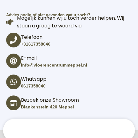
Advies nodig of niet gevonden wat u zocht?
Mogelijk kunnen wij u toch verder helpen. Wij
staan u graag te woord via:
Telefoon
+31617358040
E-mail
Info@vloerencentrummeppel.nl
Whatsapp
0617358040
Bezoek onze Showroom
Blankenstein 420 Meppel