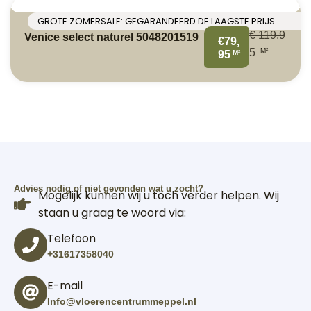
GROTE ZOMERSALE: GEGARANDEERD DE LAAGSTE PRIJS
€
119,9
Venice select naturel 5048201519
€79,
M²
5
M²
95
Advies nodig of niet gevonden wat u zocht?
Mogelijk kunnen wij u toch verder helpen. Wij
staan u graag te woord via:
Telefoon
+31617358040
E-mail
Info@vloerencentrummeppel.nl