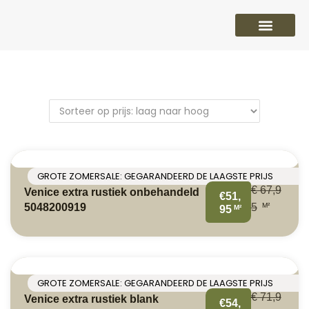
PVC vloeren
Laminaat vloeren
Parket vloeren
Overige
GROTE ZOMERSALE: GEGARANDEERD DE LAAGSTE PRIJS
€
67,9
Venice extra rustiek onbehandeld
€51,
M²
5048200919
5
M²
95
GROTE ZOMERSALE: GEGARANDEERD DE LAAGSTE PRIJS
€
71,9
Venice extra rustiek blank
€54,