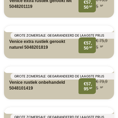
Venice extra rustiek gerookt wit
€57,
M²
5048201119
5
M²
50
GROTE ZOMERSALE: GEGARANDEERD DE LAAGSTE PRIJS
€
75,9
Venice extra rustiek gerookt
€57,
M²
naturel 5048201819
5
M²
50
GROTE ZOMERSALE: GEGARANDEERD DE LAAGSTE PRIJS
€
79,9
Venice rustiek onbehandeld
€57,
M²
5048101419
5
M²
95
GROTE ZOMERSALE: GEGARANDEERD DE LAAGSTE PRIJS