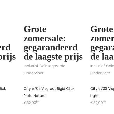
Grote
Grote
zomersale:
zomer
erd
gegarandeerd
gegar
prijs
de laagste prijs
de laa
Inclusief Geïntegreerde
Inclusief Ge
Ondervloer
Ondervloer
lick
City 5702 Visgraat Rigid Click
City 5703 Visg
Pluto Naturel
Light
M²
M²
€32,00
€32,00