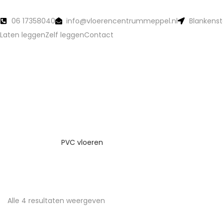
06 17358040
info@vloerencentrummeppel.nl
Blankenst
Laten leggen
Zelf leggen
Contact
PVC vloeren
Alle 4 resultaten weergeven