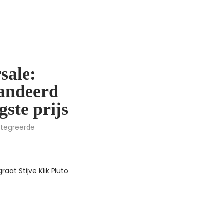
sale:
andeerd
gste prijs
ïntegreerde
raat Stijve Klik Pluto