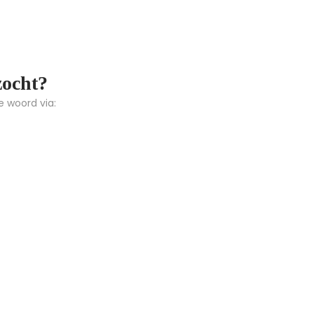
zocht?
e woord via: