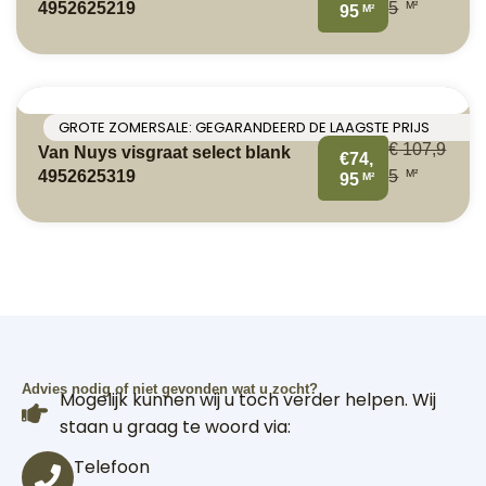
M²
4952625219
5
M²
95
GROTE ZOMERSALE: GEGARANDEERD DE LAAGSTE PRIJS
€
107,9
Van Nuys visgraat select blank
€74,
M²
4952625319
5
M²
95
Advies nodig of niet gevonden wat u zocht?
Mogelijk kunnen wij u toch verder helpen. Wij
staan u graag te woord via:
Telefoon