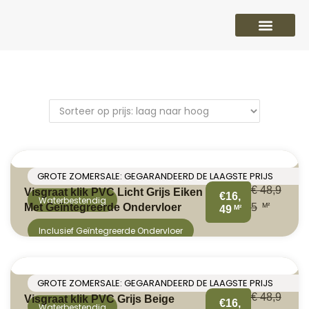
PVC vloeren
Laminaat vloeren
Parket vloeren
Overige
GROTE ZOMERSALE: GEGARANDEERD DE LAAGSTE PRIJS
€
48,9
Visgraat klik PVC Licht Grijs Eiken
€16,
Waterbestendig
M²
Met Geïntegreerde Ondervloer
5
M²
49
Inclusief Geïntegreerde Ondervloer
GROTE ZOMERSALE: GEGARANDEERD DE LAAGSTE PRIJS
€
48,9
Visgraat klik PVC Grijs Beige
€16,
Waterbestendig