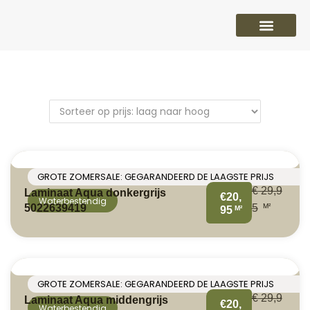
PVC vloeren
Laminaat vloeren
Parket vloeren
Overige
GROTE ZOMERSALE: GEGARANDEERD DE LAAGSTE PRIJS
€
29,9
Laminaat Aqua donkergrijs
€20,
Waterbestendig
M²
5022639419
5
M²
95
GROTE ZOMERSALE: GEGARANDEERD DE LAAGSTE PRIJS
€
29,9
Laminaat Aqua middengrijs
€20,
Waterbestendig