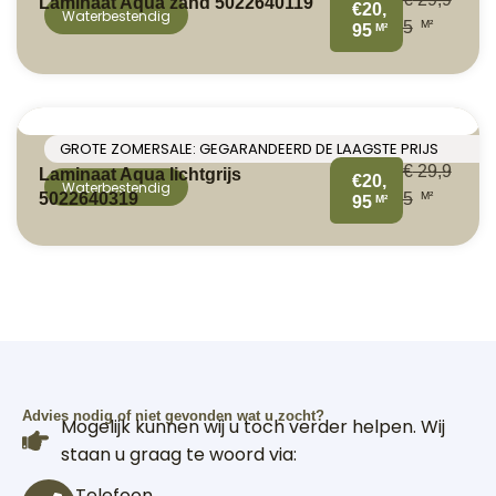
Laminaat Aqua zand 5022640119
€20,
Waterbestendig
M²
5
M²
95
GROTE ZOMERSALE: GEGARANDEERD DE LAAGSTE PRIJS
€
29,9
Laminaat Aqua lichtgrijs
€20,
Waterbestendig
M²
5022640319
5
M²
95
Advies nodig of niet gevonden wat u zocht?
Mogelijk kunnen wij u toch verder helpen. Wij
staan u graag te woord via:
Telefoon