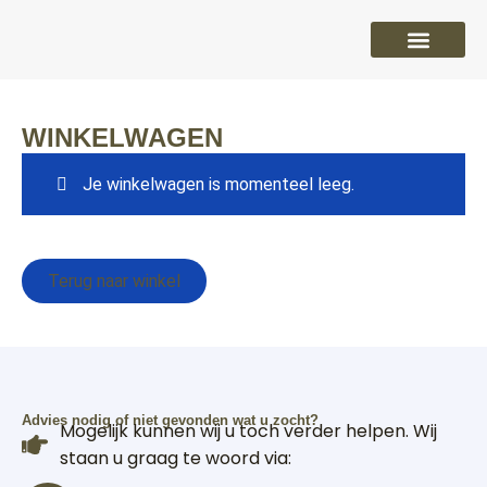
PVC vloeren
Laminaat vloeren
Parket vloeren
Overige
WINKELWAGEN
Je winkelwagen is momenteel leeg.
Terug naar winkel
Advies nodig of niet gevonden wat u zocht?
Mogelijk kunnen wij u toch verder helpen. Wij
staan u graag te woord via: