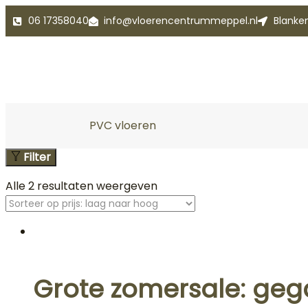
06 17358040
info@vloerencentrummeppel.nl
Blanke
PVC vloeren
Filter
Alle 2 resultaten weergeven
Grote zomersale: geg