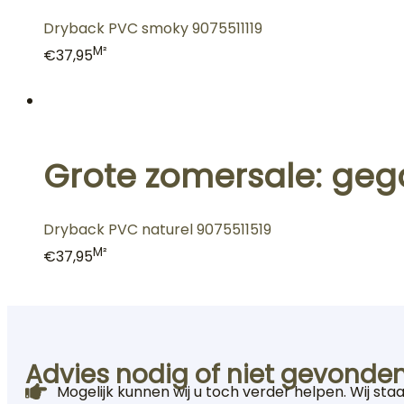
Dryback PVC smoky 9075511119
M²
€37,95
Grote zomersale: geg
Dryback PVC naturel 9075511519
M²
€37,95
Advies nodig of niet gevonden
Mogelijk kunnen wij u toch verder helpen. Wij sta