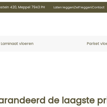
nstein 420, Meppel 7943 PH
Laten leggen
Zelf leggen
Contact
Laminaat vloeren
Parket vlo
arandeerd de laagste pri