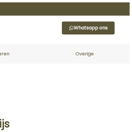
Whatsapp ons
eren
Overige
js