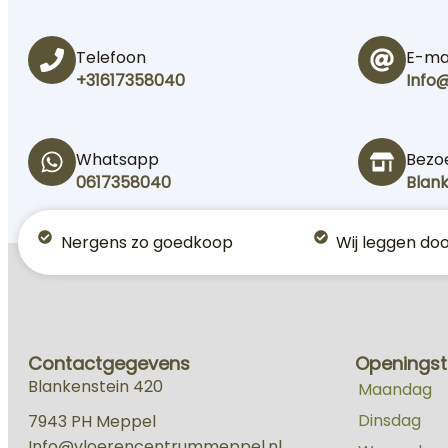
Telefoon
E-ma
+31617358040
Info
Whatsapp
Bezo
0617358040
Blan
Nergens zo goedkoop
Wij leggen do
Contactgegevens
Openingst
Blankenstein 420
Maandag
1
Dinsdag
10
7943 PH Meppel
Info@vloerencentrummeppel.nl