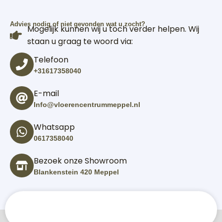
Advies nodig of niet gevonden wat u zocht?
Mogelijk kunnen wij u toch verder helpen. Wij
staan u graag te woord via:
Telefoon
+31617358040
E-mail
Info@vloerencentrummeppel.nl
Whatsapp
0617358040
Bezoek onze Showroom
Blankenstein 420 Meppel