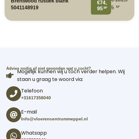
Brentwood rustiek blank
€74,
M²
5041148919
5
M²
95
Advies nodig of niet gevonden wat u zocht?
Mogelijk kunnen wij u toch verder helpen. Wij
staan u graag te woord via:
Telefoon
+31617358040
E-mail
Info@vloerencentrummeppel.nl
Whatsapp