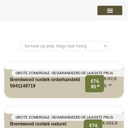
PVC vloeren
Laminaat vloeren
Parket vloeren
Overige
GROTE ZOMERSALE: GEGARANDEERD DE LAAGSTE PRIJS
€
97,9
Brentwood rustiek onbehandeld
€74,
M²
5041149719
5
M²
95
GROTE ZOMERSALE: GEGARANDEERD DE LAAGSTE PRIJS
€
101,9
Brentwood rustiek naturel
€74,