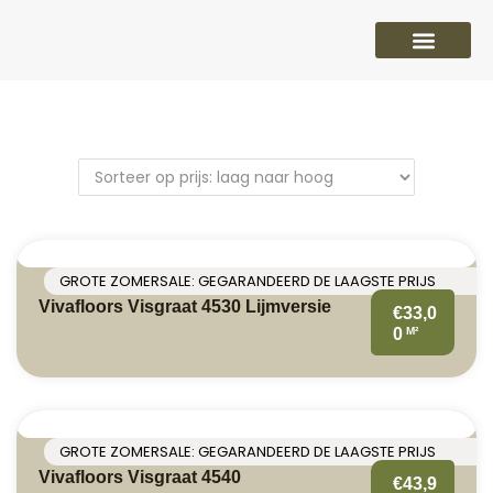
PVC vloeren
Laminaat vloeren
Parket vloeren
Overige
GROTE ZOMERSALE: GEGARANDEERD DE LAAGSTE PRIJS
Vivafloors Visgraat 4530 Lijmversie
€33,0
M²
0
GROTE ZOMERSALE: GEGARANDEERD DE LAAGSTE PRIJS
Vivafloors Visgraat 4540
€43,9