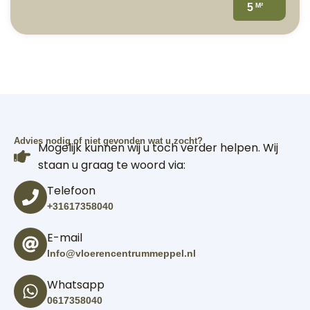
M²
5
Advies nodig of niet gevonden wat u zocht?
Mogelijk kunnen wij u toch verder helpen. Wij
staan u graag te woord via:
Telefoon
+31617358040
E-mail
Info@vloerencentrummeppel.nl
Whatsapp
0617358040