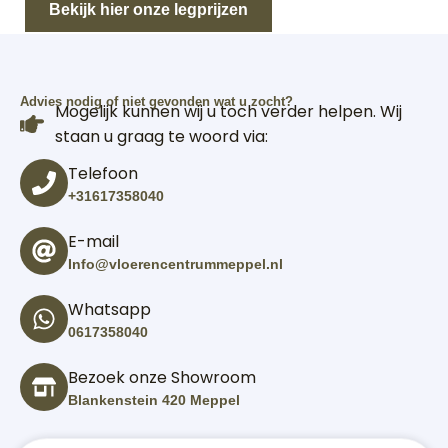
Bekijk hier onze legprijzen
Advies nodig of niet gevonden wat u zocht?
Mogelijk kunnen wij u toch verder helpen. Wij
staan u graag te woord via:
Telefoon
+31617358040
E-mail
Info@vloerencentrummeppel.nl
Whatsapp
0617358040
Bezoek onze Showroom
Blankenstein 420 Meppel