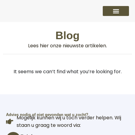
PVC vloeren
Laminaat vloeren
Parket vloeren
Overige
Blog
Lees hier onze nieuwste artikelen.
It seems we can’t find what you’re looking for.
Advies nodig of niet gevonden wat u zocht?
Mogelijk kunnen wij u toch verder helpen. Wij
staan u graag te woord via: