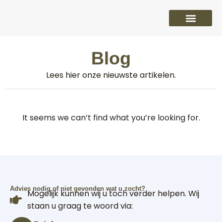
PVC vloeren
Laminaat vloeren
Parket vloeren
Overige
Blog
Lees hier onze nieuwste artikelen.
It seems we can’t find what you’re looking for.
Advies nodig of niet gevonden wat u zocht?
Mogelijk kunnen wij u toch verder helpen. Wij
staan u graag te woord via: