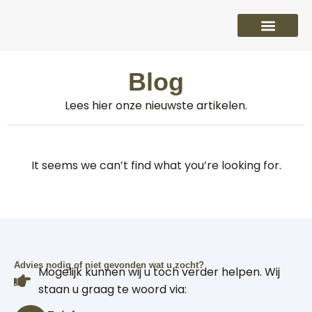
PVC vloeren
Laminaat vloeren
Parket vloeren
Overige
Blog
Lees hier onze nieuwste artikelen.
It seems we can’t find what you’re looking for.
Advies nodig of niet gevonden wat u zocht?
Mogelijk kunnen wij u toch verder helpen. Wij
staan u graag te woord via: