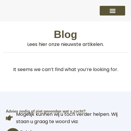
PVC vloeren
Laminaat vloeren
Parket vloeren
Overige
Blog
Lees hier onze nieuwste artikelen.
It seems we can’t find what you’re looking for.
Advies nodig of niet gevonden wat u zocht?
Mogelijk kunnen wij u toch verder helpen. Wij
staan u graag te woord via: