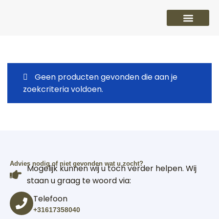
PVC vloeren
Laminaat vloeren
Parket vloeren
Overige
Geen producten gevonden die aan je
zoekcriteria voldoen.
Advies nodig of niet gevonden wat u zocht?
Mogelijk kunnen wij u toch verder helpen. Wij
staan u graag te woord via:
Telefoon
+31617358040