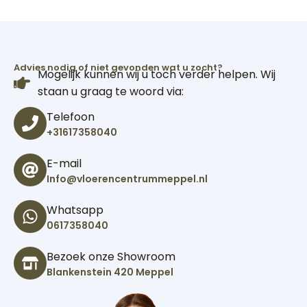
Advies nodig of niet gevonden wat u zocht?
Mogelijk kunnen wij u toch verder helpen. Wij
staan u graag te woord via:
Telefoon
+31617358040
E-mail
Info@vloerencentrummeppel.nl
Whatsapp
0617358040
Bezoek onze Showroom
Blankenstein 420 Meppel