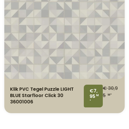
€
30,9
Klik PVC Tegel Puzzle LIGHT
€7,
BLUE Starfloor Click 30
5
M²
95
M
36001006
²