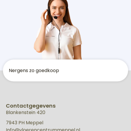
N
e
r
g
e
n
s
z
o
g
o
e
d
k
o
o
p
Contactgegevens
Blankenstein 420
7943 PH Meppel
Info@vloerencentrummeppel.nl