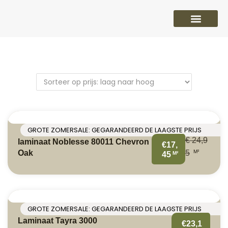
PVC vloeren
Laminaat vloeren
Parket vloeren
Overige
GROTE ZOMERSALE: GEGARANDEERD DE LAAGSTE PRIJS
€
24,9
laminaat Noblesse 80011 Chevron
€17,
M²
Oak
5
M²
45
GROTE ZOMERSALE: GEGARANDEERD DE LAAGSTE PRIJS
Laminaat Tayra 3000
€23,1