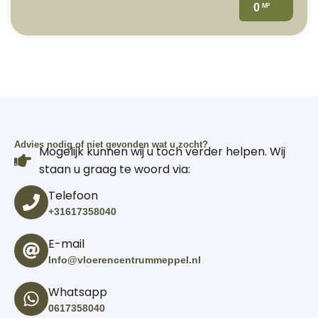
M²
0
Advies nodig of niet gevonden wat u zocht?
Mogelijk kunnen wij u toch verder helpen. Wij
staan u graag te woord via:
Telefoon
+31617358040
E-mail
Info@vloerencentrummeppel.nl
Whatsapp
0617358040