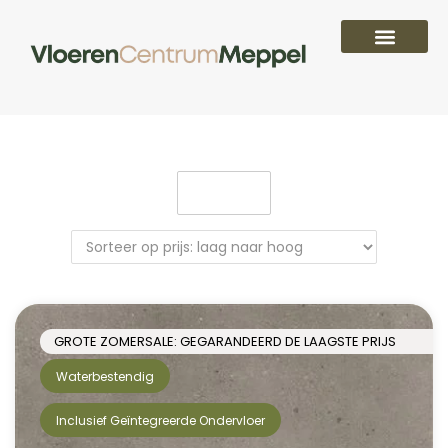
PVC vloeren
Laminaat vloeren
Parket vloeren
Overige
Filter
GROTE ZOMERSALE: GEGARANDEERD DE LAAGSTE PRIJS
Waterbestendig
Inclusief Geïntegreerde Ondervloer