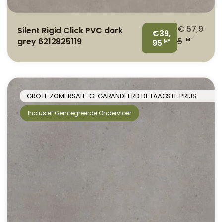
€
57,9
Silent Rigid Click PVC dark
€39,
grey 6212825119
5
M²
95
M²
GROTE ZOMERSALE: GEGARANDEERD DE LAAGSTE PRIJS
Inclusief Geïntegreerde Ondervloer