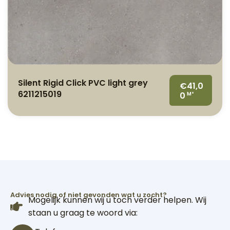
Silent Rigid Click PVC light grey
€41,0
6211215019
0
M²
Advies nodig of niet gevonden wat u zocht?
Mogelijk kunnen wij u toch verder helpen. Wij
staan u graag te woord via: