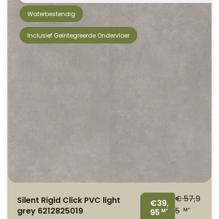
Waterbestendig
Inclusief Geïntegreerde Ondervloer
€
57,9
Silent Rigid Click PVC light
€39,
grey 6212825019
5
M²
95
M²