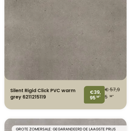
€
57,9
Silent Rigid Click PVC warm
€39,
grey 6211215119
5
M²
95
M²
GROTE ZOMERSALE: GEGARANDEERD DE LAAGSTE PRIJS