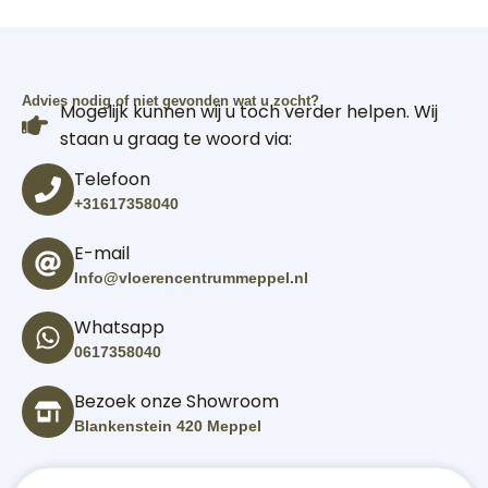
Advies nodig of niet gevonden wat u zocht?
Mogelijk kunnen wij u toch verder helpen. Wij
staan u graag te woord via:
Telefoon
+31617358040
E-mail
Info@vloerencentrummeppel.nl
Whatsapp
0617358040
Bezoek onze Showroom
Blankenstein 420 Meppel