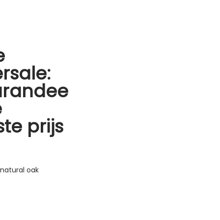
e
rsale:
arandee
e
te prijs
natural oak