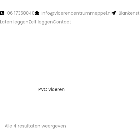
06 17358040
info@vloerencentrummeppel.nl
Blankenst
Laten leggen
Zelf leggen
Contact
PVC vloeren
Alle 4 resultaten weergeven