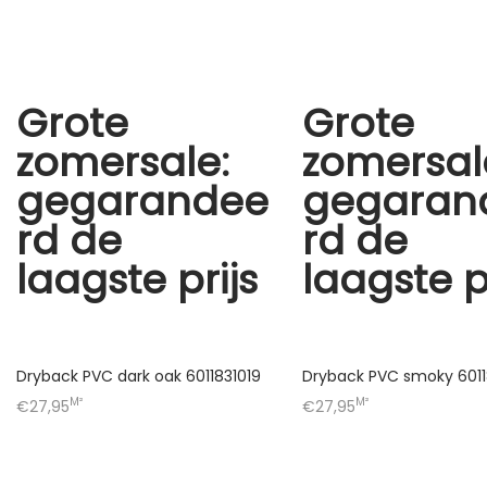
Grote
Grote
zomersale:
zomersal
gegarandee
gegaran
rd de
rd de
laagste prijs
laagste p
Dryback PVC dark oak 6011831019
Dryback PVC smoky 6011
M²
M²
€27,95
€27,95