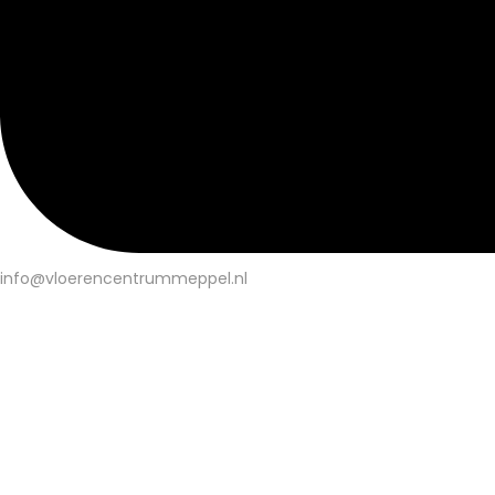
info@vloerencentrummeppel.nl