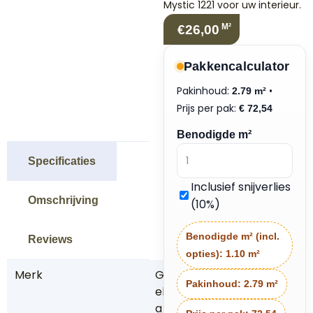
Mystic 1221 voor uw interieur.
M²
€26,00
Pakkencalculator
Pakinhoud:
•
2.79 m²
Prijs per pak:
€
72,54
Benodigde m²
Specificaties
Inclusief snijverlies
Omschrijving
(10%)
Benodigde m² (incl.
Reviews
opties):
1.10 m²
Merk
G
Pakinhoud:
2.79 m²
el
a