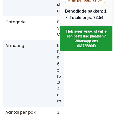
Prijs per pak:
72.54
st
a
Benodigde pakken: 1
• Totale prijs: 72.54
Categorie
P
V
Heb je een vraag of wil je
C
een bestelling plaatsen?
Whatsapp ons
Afmeting
6
0617358040
0,
9
6
x
15
,2
4
c
m
Aantal per pak
3