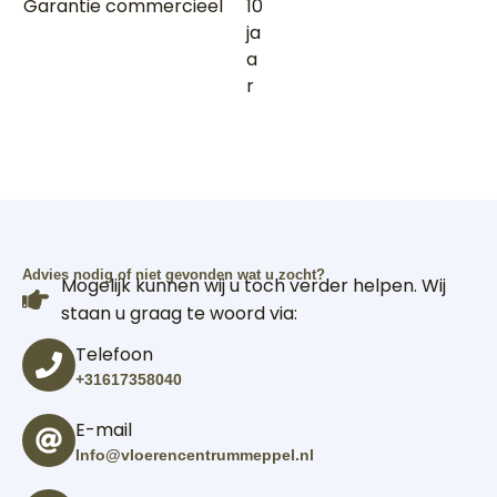
Garantie commercieel
10
ja
a
r
Advies nodig of niet gevonden wat u zocht?
Mogelijk kunnen wij u toch verder helpen. Wij
staan u graag te woord via:
Telefoon
+31617358040
E-mail
Info@vloerencentrummeppel.nl