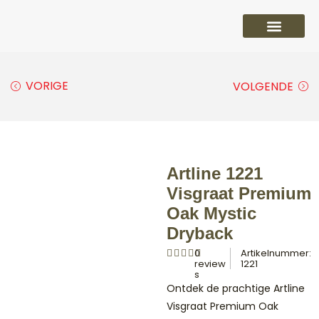
PVC vloeren
Laminaat vloeren
Parket vloeren
Overige
VORIGE
VOLGENDE
Artline 1221
Visgraat Premium
Oak Mystic
Dryback
0
Artikelnummer:
review
1221
s
Ontdek de prachtige Artline
Visgraat Premium Oak