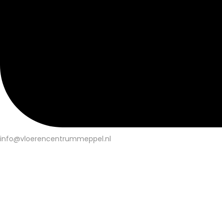
info@vloerencentrummeppel.nl