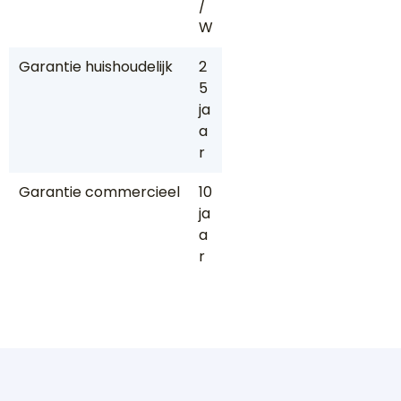
/
W
Garantie huishoudelijk
2
5
ja
a
r
Garantie commercieel
10
ja
a
r