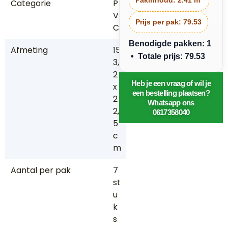
Categorie
P
V
Prijs per pak:
79.53
C
Benodigde pakken: 1
Afmeting
15
• Totale prijs: 79.53
3,
2
Heb je een vraag of wil je
x
een bestelling plaatsen?
2
Whatsapp ons
2,
0617358040
5
c
m
Aantal per pak
7
st
u
k
s