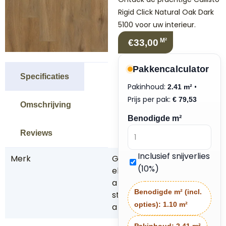
Rigid Click Natural Oak Dark
5100 voor uw interieur.
M²
€33,00
Pakkencalculator
Specificaties
Pakinhoud:
•
2.41 m²
Prijs per pak:
€
79,53
Omschrijving
Benodigde m²
Reviews
Inclusief snijverlies
Merk
G
(10%)
el
a
Benodigde m² (incl.
st
opties):
1.10 m²
a
Pakinhoud:
2.41 m²