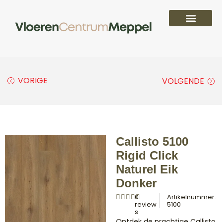
PVC vloeren
Laminaat vloeren
Parket vloeren
Overige
VORIGE
VOLGENDE
Callisto 5100
Rigid Click
Naturel Eik
Donker
0
Artikelnummer:
review
5100
s
Ontdek de prachtige Callisto