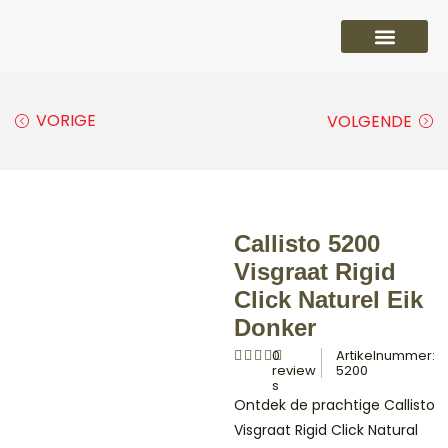
PVC vloeren
Laminaat vloeren
Parket vloeren
Overige
VORIGE
VOLGENDE
Callisto 5200
Visgraat Rigid
Click Naturel Eik
Donker
0
Artikelnummer:
review
5200
s
Ontdek de prachtige Callisto
Visgraat Rigid Click Natural