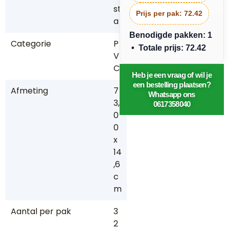
st
Prijs per pak:
72.42
a
Benodigde pakken: 1
Categorie
P
• Totale prijs: 72.42
V
C
Heb je een vraag of wil je
een bestelling plaatsen?
Afmeting
7
Whatsapp ons
3,
0617358040
0
0
x
14
,6
c
m
Aantal per pak
3
2