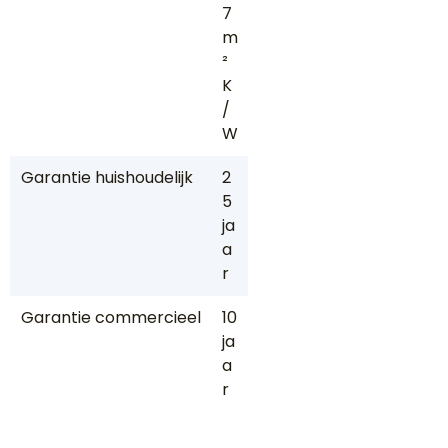
7
m
²
K
/
W
Garantie huishoudelijk
2
5
ja
a
r
Garantie commercieel
10
ja
a
r