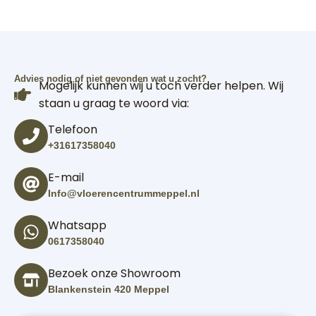
Advies nodig of niet gevonden wat u zocht?
Mogelijk kunnen wij u toch verder helpen. Wij
staan u graag te woord via:
Telefoon
+31617358040
E-mail
Info@vloerencentrummeppel.nl
Whatsapp
0617358040
Bezoek onze Showroom
Blankenstein 420 Meppel