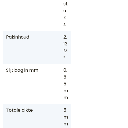
st
u
k
s
Pakinhoud
2,
13
M
²
Slijtlaag in mm
0,
5
5
m
m
Totale dikte
5
m
m