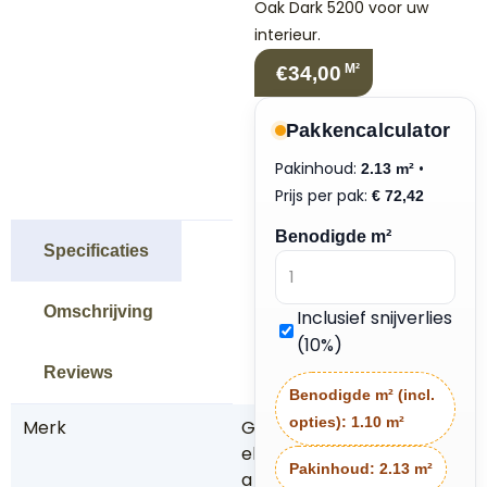
Oak Dark 5200 voor uw
interieur.
M²
€34,00
Pakkencalculator
Pakinhoud:
•
2.13 m²
Prijs per pak:
€
72,42
Benodigde m²
Specificaties
Omschrijving
Inclusief snijverlies
(10%)
Reviews
Benodigde m² (incl.
opties):
1.10 m²
Merk
G
el
Pakinhoud:
2.13 m²
a