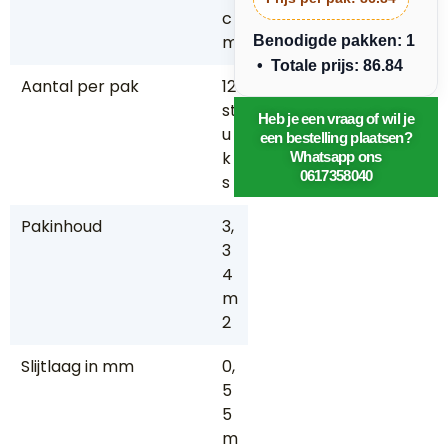
c
m
Benodigde pakken: 1
• Totale prijs: 86.84
Aantal per pak
12
st
Heb je een vraag of wil je
u
een bestelling plaatsen?
k
Whatsapp ons
0617358040
s
Pakinhoud
3,
3
4
m
2
Slijtlaag in mm
0,
5
5
m