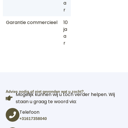
a
r
Garantie commercieel
10
ja
a
r
Advies nodig of niet gevonden wat u zocht?
Mogelijk kunnen wij u toch verder helpen. Wij
staan u graag te woord via:
Telefoon
+31617358040