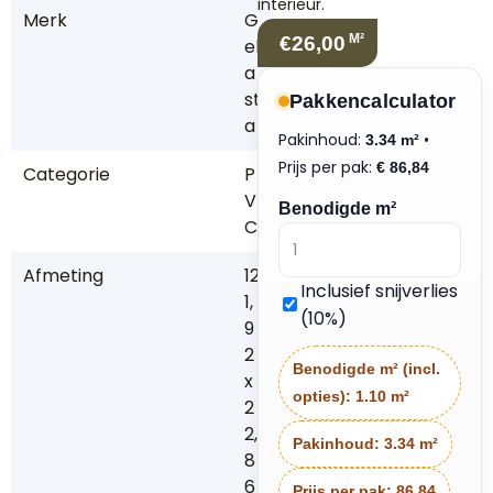
interieur.
Merk
G
M²
€26,00
el
a
st
Pakkencalculator
a
Pakinhoud:
•
3.34 m²
Prijs per pak:
€
86,84
Categorie
P
V
Benodigde m²
C
Afmeting
12
Inclusief snijverlies
1,
(10%)
9
2
Benodigde m² (incl.
x
opties):
1.10 m²
2
2,
Pakinhoud:
3.34 m²
8
6
Prijs per pak:
86.84