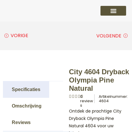
PVC vloeren
Laminaat vloeren
Parket vloeren
Overige
VORIGE
VOLGENDE
City 4604 Dryback
Olympia Pine
Natural
Specificaties
0
Artikelnummer:
review
4604
s
Omschrijving
Ontdek de prachtige City
Dryback Olympia Pine
Reviews
Natural 4604 voor uw