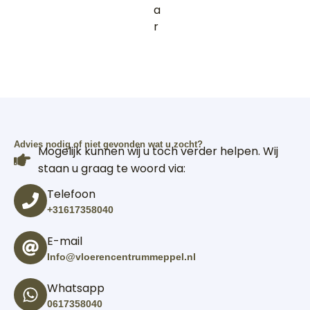
a
r
Advies nodig of niet gevonden wat u zocht?
Mogelijk kunnen wij u toch verder helpen. Wij
staan u graag te woord via:
Telefoon
+31617358040
E-mail
Info@vloerencentrummeppel.nl
Whatsapp
0617358040