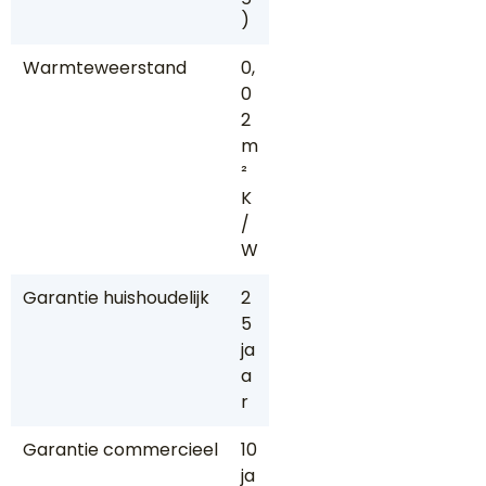
)
Warmteweerstand
0,
0
2
m
²
K
/
W
Garantie huishoudelijk
2
5
ja
a
r
Garantie commercieel
10
ja