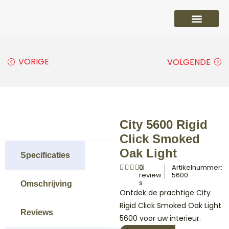
PVC vloeren
Laminaat vloeren
Parket vloeren
Overige
VORIGE
VOLGENDE
City 5600 Rigid
Click Smoked
Oak Light
Specificaties
0
Artikelnummer:
review
5600
s
Omschrijving
Ontdek de prachtige City
Rigid Click Smoked Oak Light
Reviews
5600 voor uw interieur.