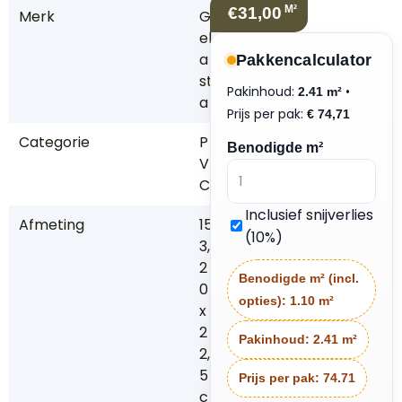
M²
€31,00
Merk
G
el
a
Pakkencalculator
st
Pakinhoud:
•
2.41 m²
a
Prijs per pak:
€
74,71
Categorie
P
Benodigde m²
V
C
Inclusief snijverlies
Afmeting
15
(10%)
3,
2
Benodigde m² (incl.
0
opties):
1.10 m²
x
2
Pakinhoud:
2.41 m²
2,
5
Prijs per pak:
74.71
c