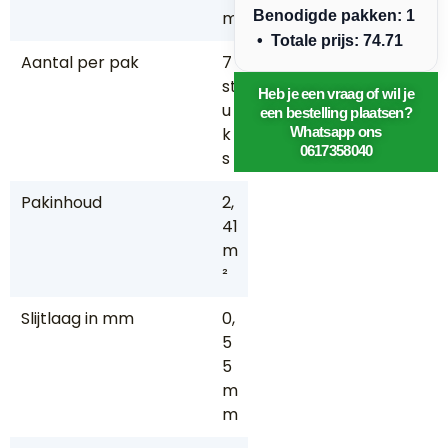
m
Benodigde pakken: 1
• Totale prijs: 74.71
Aantal per pak
7
st
Heb je een vraag of wil je
u
een bestelling plaatsen?
k
Whatsapp ons
0617358040
s
Pakinhoud
2,
41
m
²
Slijtlaag in mm
0,
5
5
m
m