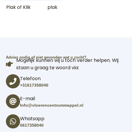
Plak of Klik
plak
Advies nodig of niet gevonden wat u zocht?
Mogelijk kunnen wij u toch verder helpen. Wij
staan u graag te woord via:
Telefoon
+31617358040
E-mail
Info@vloerencentrummeppel.nl
Whatsapp
0617358040