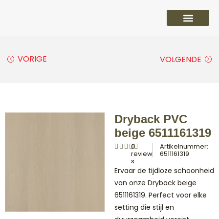
PVC vloeren
Laminaat vloeren
Parket vloeren
Overige
VORIGE
VOLGENDE
Dryback PVC
beige 6511161319
0
Artikelnummer:
review
6511161319
s
Ervaar de tijdloze schoonheid
van onze Dryback beige
6511161319. Perfect voor elke
setting die stijl en