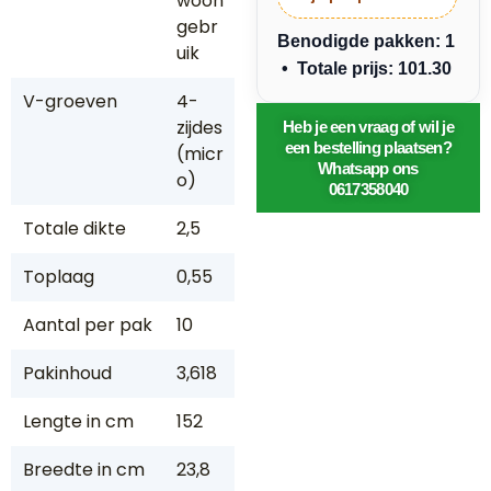
woon
gebr
Benodigde pakken: 1
uik
• Totale prijs: 101.30
V-groeven
4-
zijdes
Heb je een vraag of wil je
een bestelling plaatsen?
(micr
Whatsapp ons
o)
0617358040
Totale dikte
2,5
Toplaag
0,55
Aantal per pak
10
Pakinhoud
3,618
Lengte in cm
152
Breedte in cm
23,8