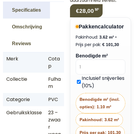
duurzaamheid vereist.
Specificaties
M²
€28,00
Pakkencalculator
Omschrijving
Pakinhoud:
•
3.62 m²
Reviews
Prijs per pak:
€
101,30
Benodigde m²
Merk
Cota
p
Inclusief snijverlies
Collectie
Fulha
(10%)
m
Categorie
PVC
Benodigde m² (incl.
opties):
1.10 m²
Gebruiksklasse
23 –
zwaa
Pakinhoud:
3.62 m²
r
Prijs per pak:
101.30