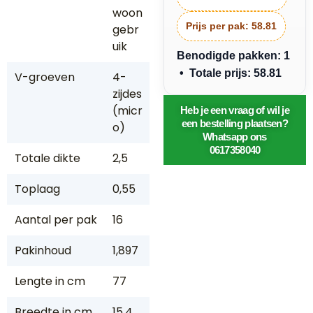
woon
Prijs per pak:
58.81
gebr
uik
Benodigde pakken: 1
• Totale prijs: 58.81
V-groeven
4-
zijdes
(micr
Heb je een vraag of wil je
een bestelling plaatsen?
o)
Whatsapp ons
0617358040
Totale dikte
2,5
Toplaag
0,55
Aantal per pak
16
Pakinhoud
1,897
Lengte in cm
77
Breedte in cm
15,4