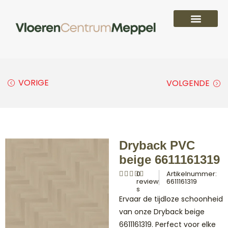
PVC vloeren
Laminaat vloeren
Parket vloeren
Overige
VORIGE
VOLGENDE
Dryback PVC
beige 6611161319
0
Artikelnummer:
review
6611161319
s
Ervaar de tijdloze schoonheid
van onze Dryback beige
6611161319. Perfect voor elke