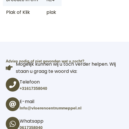
Plak of Klik
plak
Advies nodig of niet gevonden wat u zocht?
Mogelijk kunnen wij u toch verder helpen. Wij
staan u graag te woord via:
Telefoon
+31617358040
E-mail
Info@vloerencentrummeppel.nl
Whatsapp
0617358040