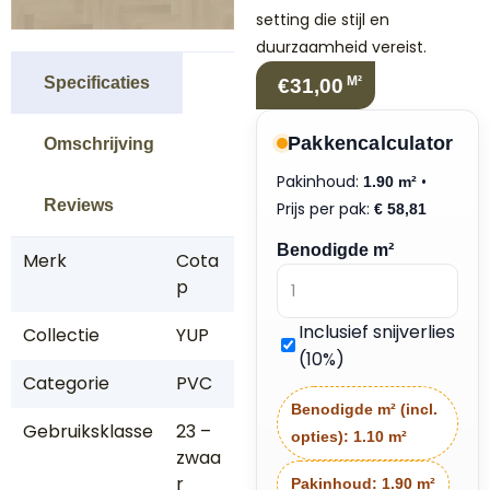
setting die stijl en
duurzaamheid vereist.
Specificaties
M²
€31,00
Pakkencalculator
Omschrijving
Pakinhoud:
•
1.90 m²
Reviews
Prijs per pak:
€
58,81
Benodigde m²
Merk
Cota
p
Inclusief snijverlies
Collectie
YUP
(10%)
Categorie
PVC
Benodigde m² (incl.
Gebruiksklasse
23 –
opties):
1.10 m²
zwaa
r
Pakinhoud:
1.90 m²