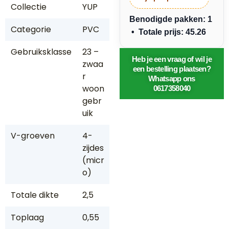
Collectie
YUP
Benodigde pakken: 1
Categorie
PVC
• Totale prijs: 45.26
Gebruiksklasse
23 –
Heb je een vraag of wil je
zwaa
een bestelling plaatsen?
r
Whatsapp ons
woon
0617358040
gebr
uik
V-groeven
4-
zijdes
(micr
o)
Totale dikte
2,5
Toplaag
0,55