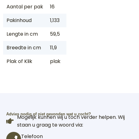
Aantal per pak
16
Pakinhoud
1,133
Lengte in cm
59,5
Breedte in cm
11,9
Plak of Klik
plak
Advies nodig of niet gevonden wat u zocht?
Mogelijk kunnen wij u toch verder helpen. Wij
staan u graag te woord via:
Telefoon