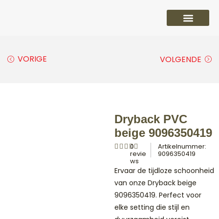
PVC vloeren
Laminaat vloeren
Parket vloeren
Overige
VORIGE
VOLGENDE
Dryback PVC
beige 9096350419
0
Artikelnummer:
revie
9096350419
ws
Ervaar de tijdloze schoonheid
van onze Dryback beige
9096350419. Perfect voor
elke setting die stijl en