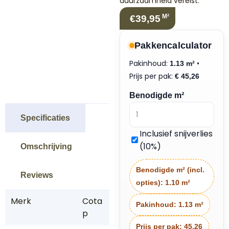
duurzaamheid vereist.
M²
€39,95
Pakkencalculator
Pakinhoud:
•
1.13 m²
Prijs per pak:
€
45,26
Benodigde m²
Specificaties
Inclusief snijverlies
(10%)
Omschrijving
Benodigde m² (incl.
Reviews
opties):
1.10 m²
Merk
Cota
Pakinhoud:
1.13 m²
p
Prijs per pak:
45.26