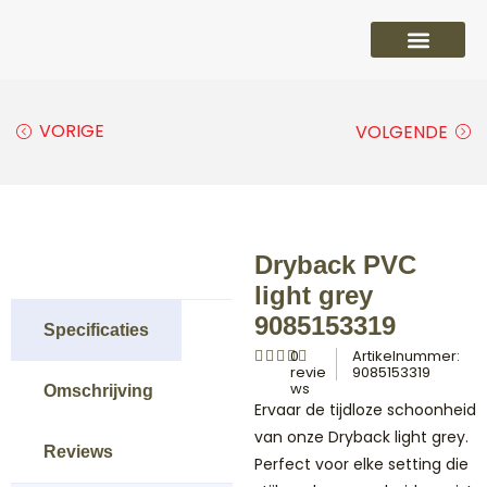
PVC vloeren
Laminaat vloeren
Parket vloeren
Overige
VORIGE
VOLGENDE
Dryback PVC
light grey
9085153319
Specificaties
0
Artikelnummer:
revie
9085153319
ws
Omschrijving
Ervaar de tijdloze schoonheid
van onze Dryback light grey.
Reviews
Perfect voor elke setting die