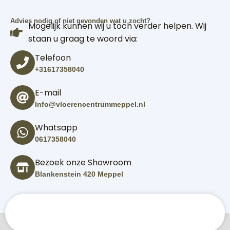
Advies nodig of niet gevonden wat u zocht?
Mogelijk kunnen wij u toch verder helpen. Wij
staan u graag te woord via:
Telefoon
+31617358040
E-mail
Info@vloerencentrummeppel.nl
Whatsapp
0617358040
Bezoek onze Showroom
Blankenstein 420 Meppel