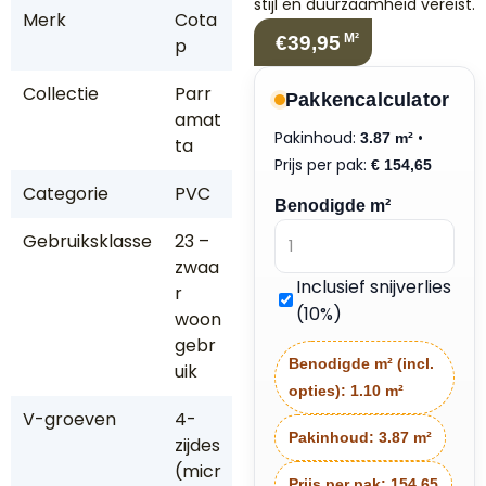
stijl en duurzaamheid vereist.
Merk
Cota
M²
€39,95
p
Collectie
Parr
Pakkencalculator
amat
Pakinhoud:
•
3.87 m²
ta
Prijs per pak:
€
154,65
Categorie
PVC
Benodigde m²
Gebruiksklasse
23 –
zwaa
Inclusief snijverlies
r
(10%)
woon
gebr
Benodigde m² (incl.
uik
opties):
1.10 m²
V-groeven
4-
Pakinhoud:
3.87 m²
zijdes
(micr
Prijs per pak:
154.65