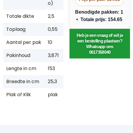
o)
Benodigde pakken: 1
Totale dikte
2,5
• Totale prijs: 154.65
Toplaag
0,55
Heb je een vraag of wil je
een bestelling plaatsen?
Aantal per pak
10
Whatsapp ons
0617358040
Pakinhoud
3,871
Lengte in cm
153
Breedte in cm
25,3
Plak of Klik
plak