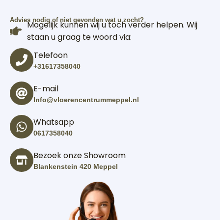
Advies nodig of niet gevonden wat u zocht?
Mogelijk kunnen wij u toch verder helpen. Wij
staan u graag te woord via:
Telefoon
+31617358040
E-mail
Info@vloerencentrummeppel.nl
Whatsapp
0617358040
Bezoek onze Showroom
Blankenstein 420 Meppel