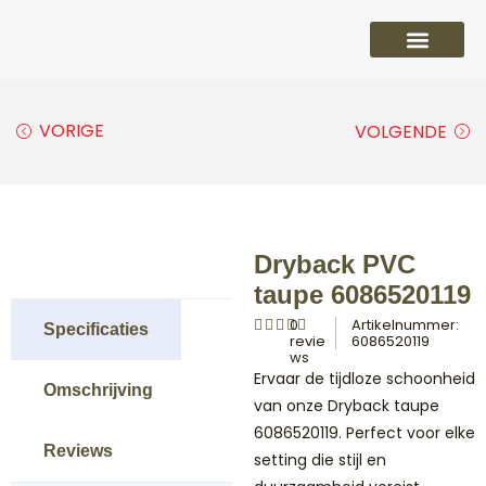
PVC vloeren
Laminaat vloeren
Parket vloeren
Overige
VORIGE
VOLGENDE
Dryback PVC
taupe 6086520119
0
Artikelnummer:
Specificaties
revie
6086520119
ws
Ervaar de tijdloze schoonheid
Omschrijving
van onze Dryback taupe
6086520119. Perfect voor elke
Reviews
setting die stijl en