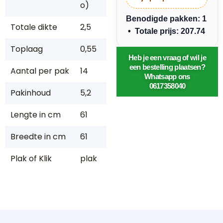
o)
Benodigde pakken: 1
Totale dikte
2,5
• Totale prijs: 207.74
Toplaag
0,55
Heb je een vraag of wil je
een bestelling plaatsen?
Aantal per pak
14
Whatsapp ons
0617358040
Pakinhoud
5,2
Lengte in cm
61
Breedte in cm
61
Plak of Klik
plak