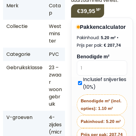
duurzaamheid vereist.
Merk
Cota
M²
€39,95
p
Collectie
West
Pakkencalculator
mins
Pakinhoud:
•
5.20 m²
ter
Prijs per pak:
€
207,74
Categorie
PVC
Benodigde m²
Gebruiksklasse
23 –
zwaa
Inclusief snijverlies
r
(10%)
woon
gebr
Benodigde m² (incl.
uik
opties):
1.10 m²
V-groeven
4-
Pakinhoud:
5.20 m²
zijdes
(micr
Prijs per pak:
207.74