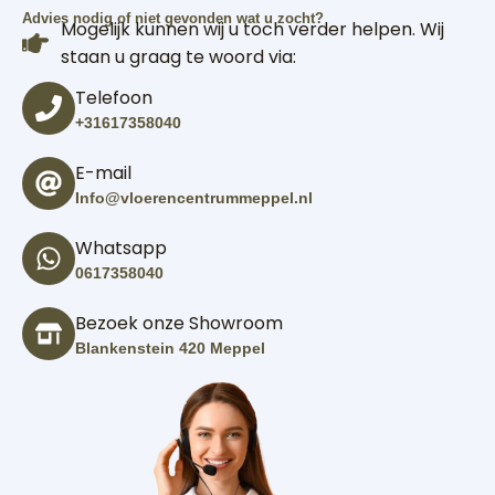
Advies nodig of niet gevonden wat u zocht?
Mogelijk kunnen wij u toch verder helpen. Wij
staan u graag te woord via:
Telefoon
+31617358040
E-mail
Info@vloerencentrummeppel.nl
Whatsapp
0617358040
Bezoek onze Showroom
Blankenstein 420 Meppel