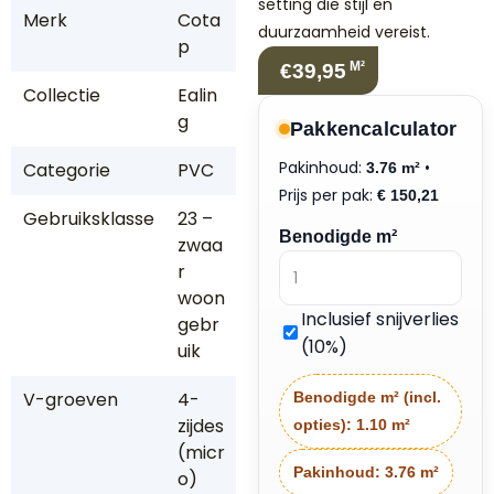
setting die stijl en
Merk
Cota
duurzaamheid vereist.
p
M²
€39,95
Collectie
Ealin
g
Pakkencalculator
Pakinhoud:
•
Categorie
PVC
3.76 m²
Prijs per pak:
€
150,21
Gebruiksklasse
23 –
Benodigde m²
zwaa
r
woon
Inclusief snijverlies
gebr
(10%)
uik
V-groeven
4-
Benodigde m² (incl.
zijdes
opties):
1.10 m²
(micr
Pakinhoud:
3.76 m²
o)