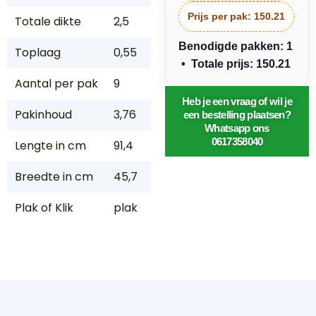
Prijs per pak:
150.21
Totale dikte
2,5
Benodigde pakken: 1
Toplaag
0,55
• Totale prijs: 150.21
Aantal per pak
9
Heb je een vraag of wil je
Pakinhoud
3,76
een bestelling plaatsen?
Whatsapp ons
0617358040
Lengte in cm
91,4
Breedte in cm
45,7
Plak of Klik
plak