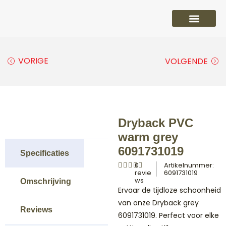
PVC vloeren
Laminaat vloeren
Parket vloeren
Overige
VORIGE
VOLGENDE
Dryback PVC
warm grey
6091731019
Specificaties
0
Artikelnummer:
revie
6091731019
ws
Omschrijving
Ervaar de tijdloze schoonheid
van onze Dryback grey
Reviews
6091731019. Perfect voor elke