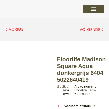
PVC vloeren
Laminaat vloeren
Parket vloeren
Overige
VORIGE
VOLGENDE
Floorlife Madison
Square Aqua
donkergrijs 6404
5022640419
0
Artikelnummer:
revi
Floorlife 6404
ews
5022640419
Voelbare structuur