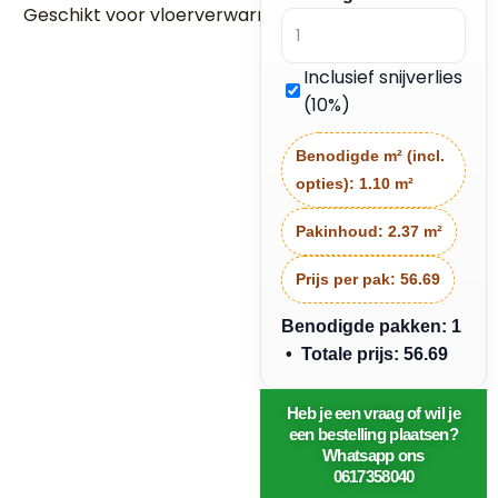
Geschikt voor vloerverwarming
J
a
W
Inclusief snijverlies
a
(10%)
t
e
Benodigde m² (incl.
r
opties):
1.10 m²
g
e
Pakinhoud:
2.37 m²
d
r
Prijs per pak:
56.69
a
Benodigde pakken: 1
g
• Totale prijs: 56.69
e
n
&
Heb je een vraag of wil je
een bestelling plaatsen?
El
Whatsapp ons
e
0617358040
kt