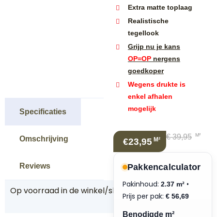
Extra matte toplaag
Realistische
tegellook
Grijp nu je kans
OP=OP
nergens
goedkoper
Wegens drukte is
enkel afhalen
mogelijk
Specificaties
M²
€
39,95
Omschrijving
M²
€23,95
Reviews
Pakkencalculator
Pakinhoud:
•
2.37 m²
Op voorraad in de winkel/showroom
J
Prijs per pak:
€
56,69
a
Benodigde m²