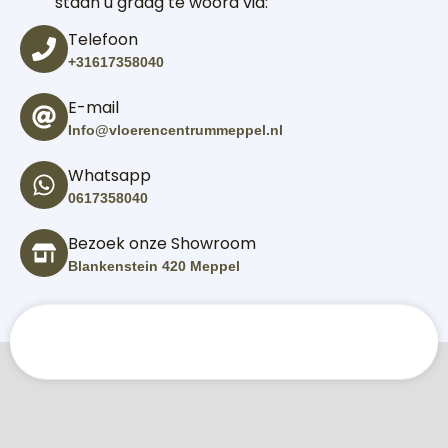
staan u graag te woord via:
Telefoon
+31617358040
E-mail
Info@vloerencentrummeppel.nl
Whatsapp
0617358040
Bezoek onze Showroom
Blankenstein 420 Meppel