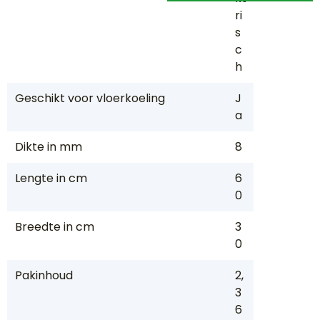
ri
s
c
h
Geschikt voor vloerkoeling
J
a
Dikte in mm
8
Lengte in cm
6
0
Breedte in cm
3
0
Pakinhoud
2,
3
6