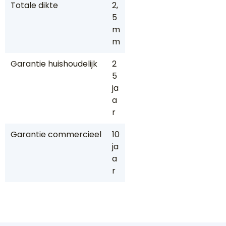
Totale dikte
2,
5
m
m
Garantie huishoudelijk
2
5
ja
a
r
Garantie commercieel
10
ja
a
r