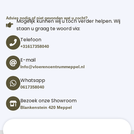
Advies nodig of niet gevonden wat u zocht?
Mogelijk kunnen wij u toch verder helpen. Wij
staan u graag te woord via:
Telefoon
+31617358040
E-mail
Info@vloerencentrummeppel.nl
Whatsapp
0617358040
Bezoek onze Showroom
Blankenstein 420 Meppel