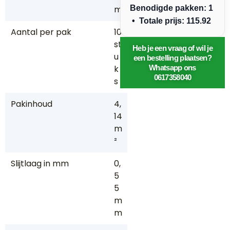
m
Benodigde pakken: 1
• Totale prijs: 115.92
Aantal per pak
10
st
Heb je een vraag of wil je
u
een bestelling plaatsen?
k
Whatsapp ons
0617358040
s
Pakinhoud
4,
14
m
²
Slijtlaag in mm
0,
5
5
m
m