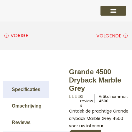
PVC vloeren
Laminaat vloeren
Parket vloeren
Overige
VORIGE
VOLGENDE
Grande 4500
Dryback Marble
Grey
Specificaties
0
Artikelnummer:
review
4500
s
Omschrijving
Ontdek de prachtige Grande
dryback Marble Grey 4500
Reviews
voor uw interieur.