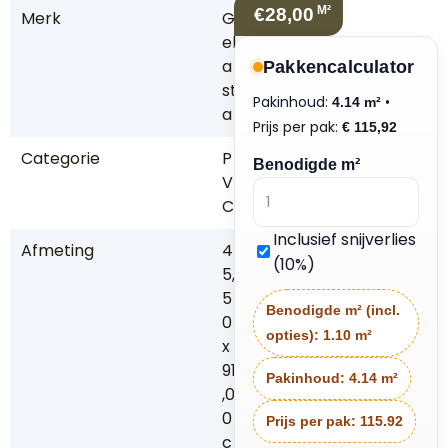
M²
€28,00
Merk
G
el
a
Pakkencalculator
st
Pakinhoud:
•
4.14 m²
a
Prijs per pak:
€
115,92
Categorie
P
Benodigde m²
V
C
Inclusief snijverlies
Afmeting
4
(10%)
5,
5
Benodigde m² (incl.
0
opties):
1.10 m²
x
91
Pakinhoud:
4.14 m²
,0
0
Prijs per pak:
115.92
c