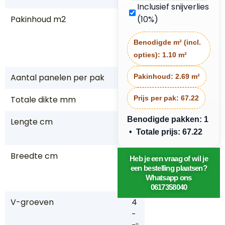
Inclusief snijverlies
Pakinhoud m2
2,
(10%)
6
9
Benodigde m² (incl.
4
opties):
1.10 m²
Aantal panelen per pak
8
Pakinhoud:
2.69 m²
Totale dikte mm
8
Prijs per pak:
67.22
Benodigde pakken: 1
Lengte cm
13
• Totale prijs: 67.22
8
Breedte cm
2
Heb je een vraag of wil je
4,
een bestelling plaatsen?
Whatsapp ons
4
0617358040
V-groeven
4
-