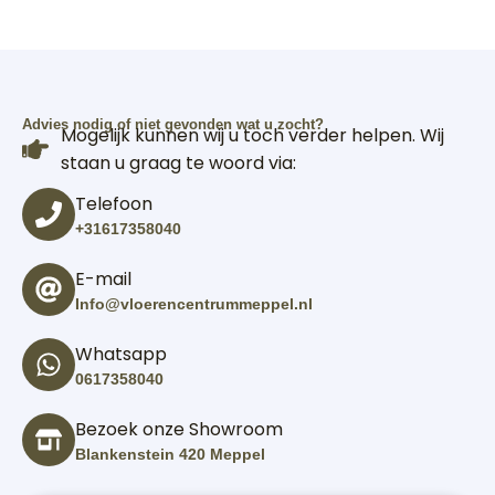
Advies nodig of niet gevonden wat u zocht?
Mogelijk kunnen wij u toch verder helpen. Wij
staan u graag te woord via:
Telefoon
+31617358040
E-mail
Info@vloerencentrummeppel.nl
Whatsapp
0617358040
Bezoek onze Showroom
Blankenstein 420 Meppel