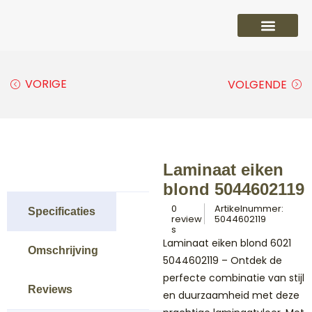
PVC vloeren
Laminaat vloeren
Parket vloeren
Overige
VORIGE
VOLGENDE
Laminaat eiken
blond 5044602119
0
Artikelnummer:
Specificaties
review
5044602119
s
Laminaat eiken blond 6021
Omschrijving
5044602119 – Ontdek de
perfecte combinatie van stijl
Reviews
en duurzaamheid met deze