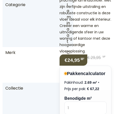
prachtige laminaatvloer. Met
Categorie
L
zijn verfijnde uitstraling en
a
robuuste constructie is deze
m
vloer ideaal voor elk interieur.
in
Creëer een warme en
a
uitnodigende sfeer in uw
a
woning of kantoor met deze
t
hoogwaardige
vloeroplossing.
Merk
C
M²
€
29,95
o
M²
€24,95
t
a
Pakkencalculator
p
Pakinhoud:
•
2.69 m²
Collectie
In
Prijs per pak:
€
67,22
w
Benodigde m²
o
o
d