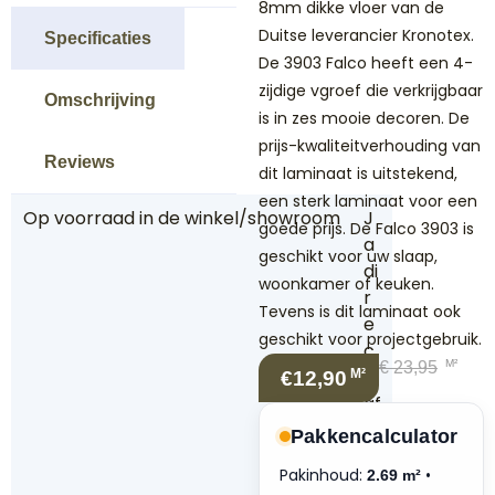
8mm dikke vloer van de
Duitse leverancier Kronotex.
Specificaties
De 3903 Falco heeft een 4-
zijdige vgroef die verkrijgbaar
Omschrijving
is in zes mooie decoren. De
prijs-kwaliteitverhouding van
Reviews
dit laminaat is uitstekend,
een sterk laminaat voor een
Op voorraad in de winkel/showroom
J
goede prijs. De Falco 3903 is
a
geschikt voor uw slaap,
di
woonkamer of keuken.
r
Tevens is dit laminaat ook
e
geschikt voor projectgebruik.
c
M²
€
23,95
t
M²
€12,90
af
h
Pakkencalculator
al
Pakinhoud:
•
2.69 m²
e