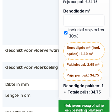
Prijs per pak:
€
34,75
n
is
Benodigde m²
m
o
g
Inclusief snijverlies
el
(10%)
ijk
Benodigde m² (incl.
Geschikt voor vloerverwarming
J
opties):
1.10 m²
a
Pakinhoud:
2.69 m²
Geschikt voor vloerkoeling
J
a
Prijs per pak:
34.75
Dikte in mm
8
Benodigde pakken: 1
• Totale prijs: 34.75
Lengte in cm
13
8
Heb je een vraag of wil je
een bestelling plaatsen?