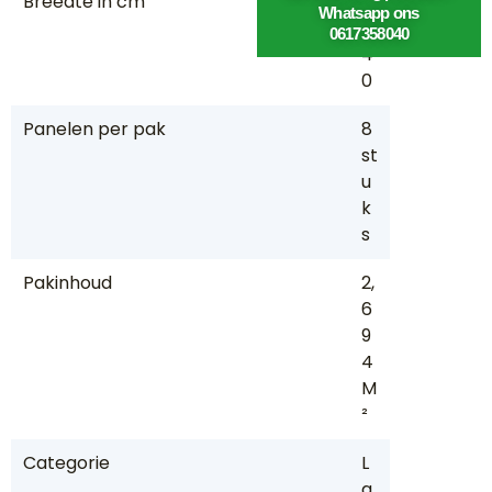
Breedte in cm
2
Whatsapp ons
4,
0617358040
4
0
Panelen per pak
8
st
u
k
s
Pakinhoud
2,
6
9
4
M
²
Categorie
L
a