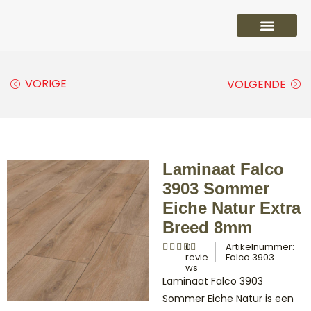
PVC vloeren
Laminaat vloeren
Parket vloeren
Overige
VORIGE
VOLGENDE
Laminaat Falco
3903 Sommer
Eiche Natur Extra
Breed 8mm
0
Artikelnummer:
revie
Falco 3903
ws
Laminaat Falco 3903
Sommer Eiche Natur is een