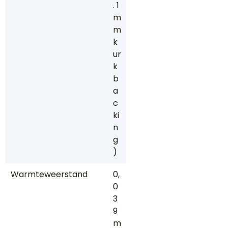
. 1
m
m
k
ur
k
b
a
c
ki
n
g
)
Warmteweerstand
0,
0
3
9
m