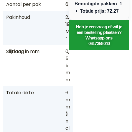
Aantal per pak
6
Benodigde pakken: 1
• Totale prijs: 72.27
Pakinhoud
2,
19
Heb je een vraag of wil je
M
een bestelling plaatsen?
²
Whatsapp ons
0617358040
Slijtlaag in mm
0,
5
5
m
m
Totale dikte
6
m
m
(i
n
cl