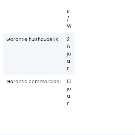
²
K
/
W
Garantie huishoudelijk
2
5
ja
a
r
Garantie commercieel
10
ja
a
r