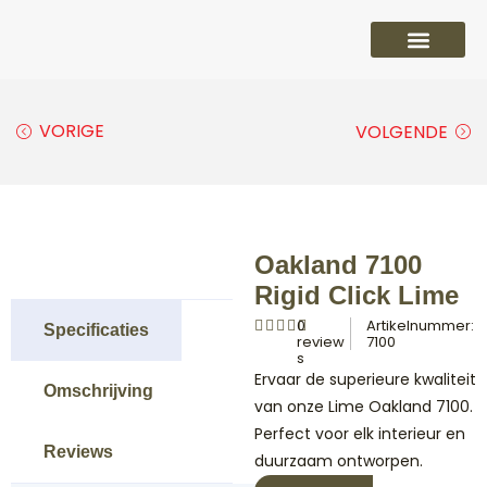
PVC vloeren
Laminaat vloeren
Parket vloeren
Overige
VORIGE
VOLGENDE
Oakland 7100
Rigid Click Lime
0
Artikelnummer:
Specificaties
review
7100
s
Ervaar de superieure kwaliteit
Omschrijving
van onze Lime Oakland 7100.
Perfect voor elk interieur en
Reviews
duurzaam ontworpen.