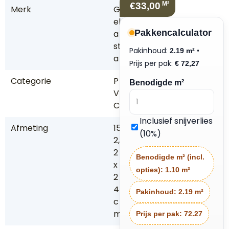
M²
€33,00
Merk
G
el
Pakkencalculator
a
st
Pakinhoud:
•
2.19 m²
a
Prijs per pak:
€
72,27
Categorie
P
Benodigde m²
V
C
Inclusief snijverlies
Afmeting
15
(10%)
2,
2
Benodigde m² (incl.
x
opties):
1.10 m²
2
4
Pakinhoud:
2.19 m²
c
m
Prijs per pak:
72.27