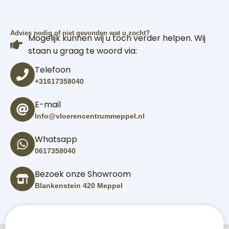
Advies nodig of niet gevonden wat u zocht?
Mogelijk kunnen wij u toch verder helpen. Wij
staan u graag te woord via:
Telefoon
+31617358040
E-mail
Info@vloerencentrummeppel.nl
Whatsapp
0617358040
Bezoek onze Showroom
Blankenstein 420 Meppel