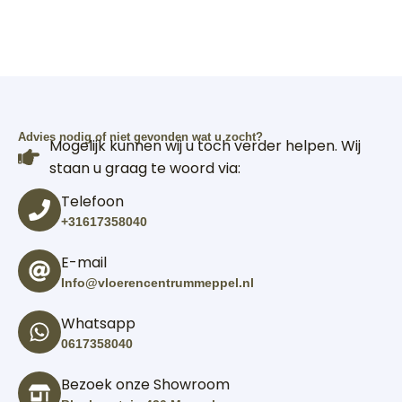
Advies nodig of niet gevonden wat u zocht?
Mogelijk kunnen wij u toch verder helpen. Wij
staan u graag te woord via:
Telefoon
+31617358040
E-mail
Info@vloerencentrummeppel.nl
Whatsapp
0617358040
Bezoek onze Showroom