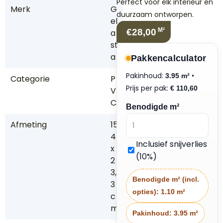
Perfect voor elk interieur en
Merk
G
duurzaam ontworpen.
el
M²
€28,00
a
st
a
Pakkencalculator
Pakinhoud:
•
3.95 m²
Categorie
P
Prijs per pak:
€
110,60
V
C
Benodigde m²
Afmeting
15
4
Inclusief snijverlies
x
(10%)
2
3,
Benodigde m² (incl.
3
opties):
1.10 m²
c
m
Pakinhoud:
3.95 m²