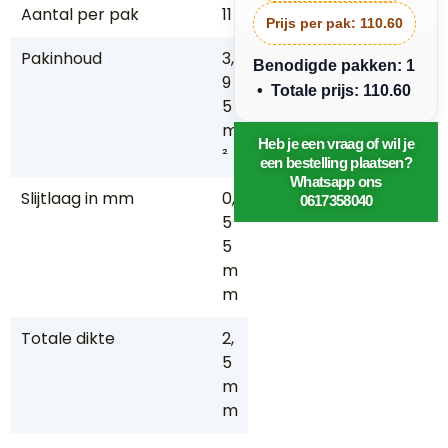
Aantal per pak
11
Prijs per pak:
110.60
Pakinhoud
3,
Benodigde pakken: 1
9
• Totale prijs: 110.60
5
m
Heb je een vraag of wil je
²
een bestelling plaatsen?
Whatsapp ons
Slijtlaag in mm
0,
0617358040
5
5
m
m
Totale dikte
2,
5
m
m