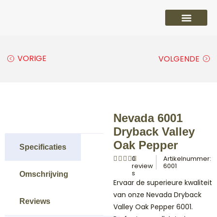
PVC vloeren
Laminaat vloeren
Parket vloeren
Overige
VORIGE
VOLGENDE
Nevada 6001
Dryback Valley
Oak Pepper
Specificaties
0
Artikelnummer:
review
6001
s
Omschrijving
Ervaar de superieure kwaliteit
van onze Nevada Dryback
Reviews
Valley Oak Pepper 6001.