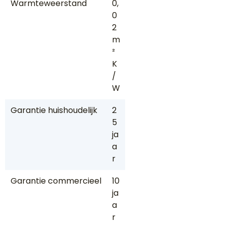
Warmteweerstand
0,
0
2
m
²
K
/
W
Garantie huishoudelijk
2
5
ja
a
r
Garantie commercieel
10
ja
a
r