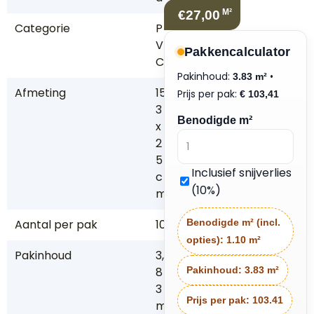
M²
€27,00
Categorie
P
V
Pakkencalculator
C
Pakinhoud:
•
3.83 m²
Afmeting
15
Prijs per pak:
€
103,41
3
Benodigde m²
x
2
5
Inclusief snijverlies
c
(10%)
m
Aantal per pak
10
Benodigde m² (incl.
opties):
1.10 m²
Pakinhoud
3,
8
Pakinhoud:
3.83 m²
3
Prijs per pak:
103.41
m