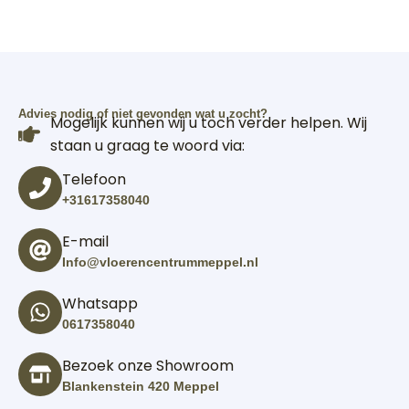
Advies nodig of niet gevonden wat u zocht?
Mogelijk kunnen wij u toch verder helpen. Wij
staan u graag te woord via:
Telefoon
+31617358040
E-mail
Info@vloerencentrummeppel.nl
Whatsapp
0617358040
Bezoek onze Showroom
Blankenstein 420 Meppel