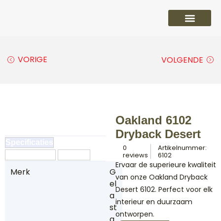
PVC vloeren
Laminaat vloeren
Parket vloeren
Overige
VORIGE
VOLGENDE
Oakland 6102
Dryback Desert
Specificaties
0
Artikelnummer:
Omschrijving
Reviews
reviews
6102
Ervaar de superieure kwaliteit
Merk
G
van onze Oakland Dryback
el
Desert 6102. Perfect voor elk
a
interieur en duurzaam
st
ontworpen.
a