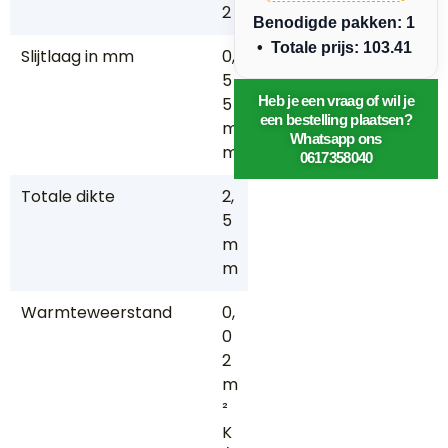
2
Benodigde pakken: 1
• Totale prijs: 103.41
Slijtlaag in mm
0,
5
Heb je een vraag of wil je
5
een bestelling plaatsen?
m
Whatsapp ons
m
0617358040
Totale dikte
2,
5
m
m
Warmteweerstand
0,
0
2
m
²
K