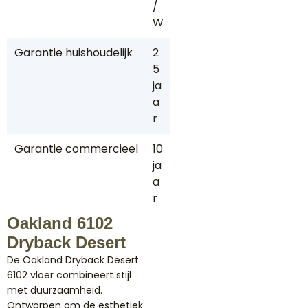
/
W
Garantie huishoudelijk
2
5
ja
a
r
Garantie commercieel
10
ja
a
r
Oakland 6102
Dryback Desert
De Oakland Dryback Desert
6102 vloer combineert stijl
met duurzaamheid.
Ontworpen om de esthetiek