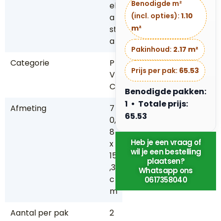
Benodigde m²
el
(incl. opties):
1.10
a
m²
st
a
Pakinhoud:
2.17 m²
Categorie
P
Prijs per pak:
65.53
V
C
Benodigde pakken:
1 • Totale prijs:
Afmeting
7
65.53
0,
8
Heb je een vraag of
x
wil je een bestelling
15
plaatsen?
,3
Whatsapp ons
c
0617358040
m
Aantal per pak
2