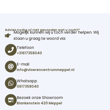
Advies nodig of niet gevonden wat u zocht?
Mogelijk kunnen wij u toch verder helpen. Wij
staan u graag te woord via:
Telefoon
+31617358040
E-mail
Info@vloerencentrummeppel.nl
Whatsapp
0617358040
Bezoek onze Showroom
Blankenstein 420 Meppel