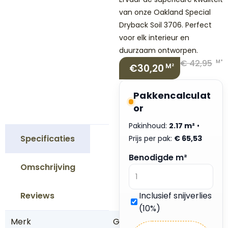
van onze Oakland Special
Dryback Soil 3706. Perfect
voor elk interieur en
duurzaam ontworpen.
€
42,95
M²
€30,20
M²
Pakkencalculat
or
Pakinhoud:
2.17 m²
•
Specificaties
Prijs per pak:
€
65,53
Benodigde m²
Omschrijving
Reviews
Inclusief snijverlies
(10%)
Merk
G