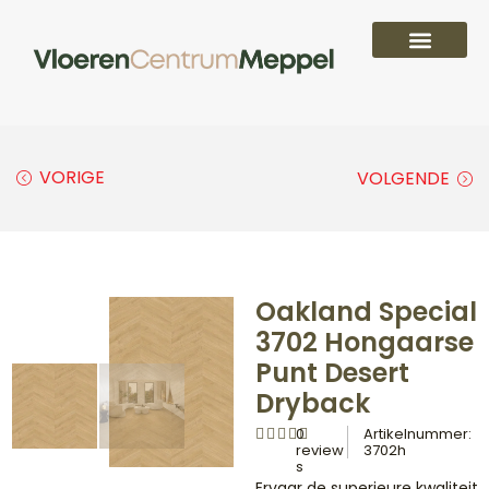
PVC vloeren
Laminaat vloeren
Parket vloeren
Overige
VORIGE
VOLGENDE
Oakland Special
3702 Hongaarse
Punt Desert
Dryback
0
Artikelnummer:
review
3702h
s
Ervaar de superieure kwaliteit