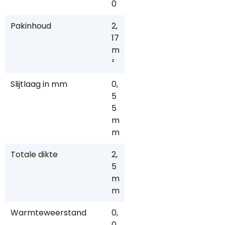
0
Pakinhoud
2,
17
m
²
Slijtlaag in mm
0,
5
5
m
m
Totale dikte
2,
5
m
m
Warmteweerstand
0,
0