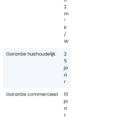
2
m
²
K
/
W
Garantie huishoudelijk
2
5
ja
a
r
Garantie commercieel
10
ja
a
r