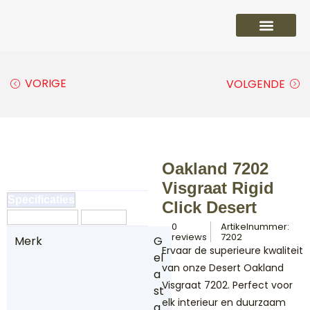
PVC vloeren
Laminaat vloeren
Parket vloeren
Overige
VORIGE
VOLGENDE
Oakland 7202
Visgraat Rigid
Specificaties
Click Desert
Omschrijving
Reviews
0
Artikelnummer:
reviews
7202
Merk
G
Ervaar de superieure kwaliteit
el
van onze Desert Oakland
a
Visgraat 7202. Perfect voor
st
elk interieur en duurzaam
a