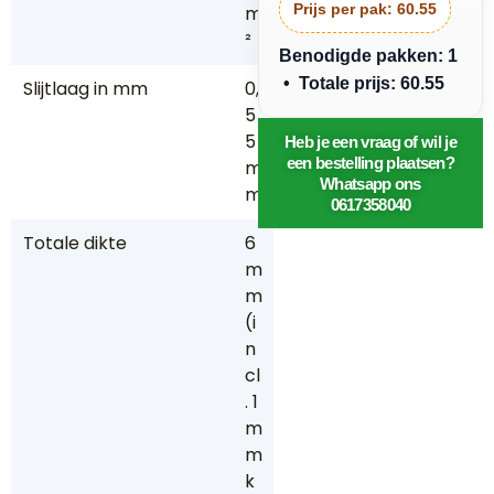
Prijs per pak:
60.55
m
²
Benodigde pakken: 1
• Totale prijs: 60.55
Slijtlaag in mm
0,
5
5
Heb je een vraag of wil je
een bestelling plaatsen?
m
Whatsapp ons
m
0617358040
Totale dikte
6
m
m
(i
n
cl
. 1
m
m
k