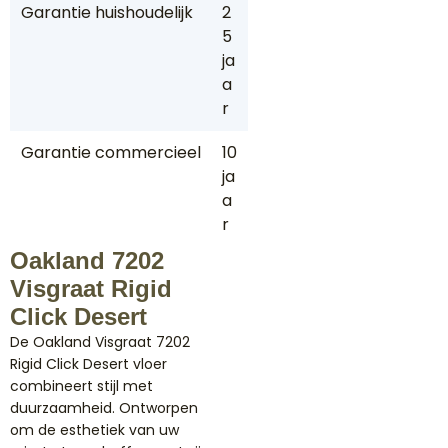
Garantie huishoudelijk
2
5
ja
a
r
Garantie commercieel
10
ja
a
r
Oakland 7202
Visgraat Rigid
Click Desert
De Oakland Visgraat 7202
Rigid Click Desert vloer
combineert stijl met
duurzaamheid. Ontworpen
om de esthetiek van uw