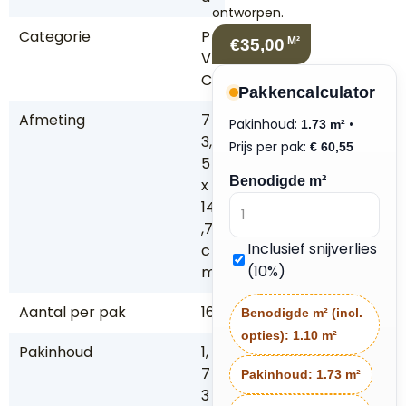
ontworpen.
Categorie
P
M²
€35,00
V
C
Pakkencalculator
Afmeting
7
Pakinhoud:
•
1.73 m²
3,
Prijs per pak:
€
60,55
5
Benodigde m²
x
14
,7
Inclusief snijverlies
c
(10%)
m
Aantal per pak
16
Benodigde m² (incl.
opties):
1.10 m²
Pakinhoud
1,
7
Pakinhoud:
1.73 m²
3