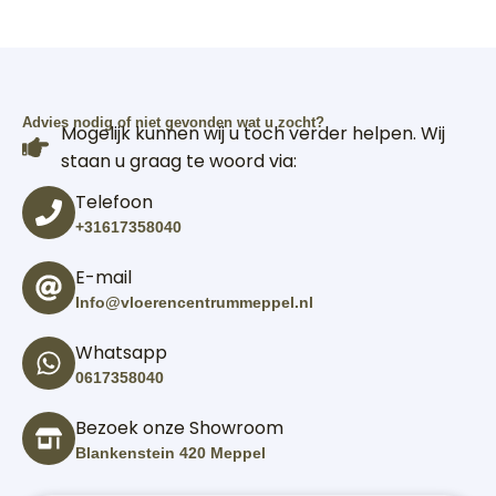
Advies nodig of niet gevonden wat u zocht?
Mogelijk kunnen wij u toch verder helpen. Wij
staan u graag te woord via:
Telefoon
+31617358040
E-mail
Info@vloerencentrummeppel.nl
Whatsapp
0617358040
Bezoek onze Showroom
Blankenstein 420 Meppel